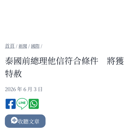
/
新聞
/
國際
/
泰國前總理他信符合條件 將獲
特赦
2026 年 6 月 3 日
收聽文章