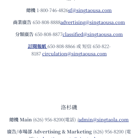
總機
1-800-746-4826
sf@singtaousa.com
商業廣告
650-808-8888
advertising@singtaousa.com
分類廣告
650-808-8877
classified@singtaousa.com
訂閱報紙
650-808-8866 或 短信 650-822-
8187
circulation@singtaousa.com
洛杉磯
總機
Main
(626) 956-8200(電話) /
admin@singtaola.com
廣告/市場部
Advertising & Marketing
(626) 956-8200 (電