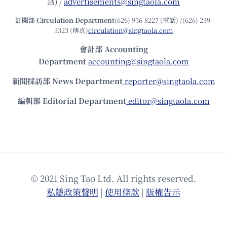
話) /
advertisements@singtaola.com
訂閱部 Circulation Department
(626) 956-8227 (電話) /(626) 239-
3323 (傳真)
circulation@singtaola.com
會計部 Accounting
Department
accounting@singtaola.com
新聞採訪部 News Department
reporter@singtaola.com
編輯部 Editorial Department
editor@singtaola.com
© 2021 Sing Tao Ltd. All rights reserved.
私隱政策聲明
|
使⽤條款
|
版權告⽰