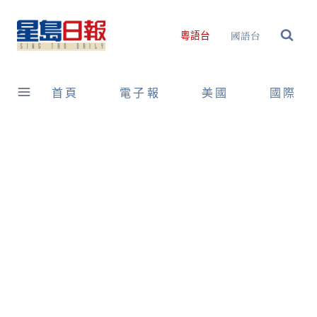
Skip
to
國語台
粵語台
content
首頁
電子報
美國
國際