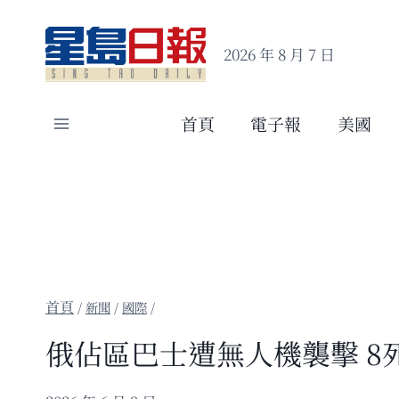
Skip
to
2026 年 8 月 7 日
content
首頁
電子報
美國
/
新聞
/
國際
/
俄佔區巴士遭無人機襲擊 8死