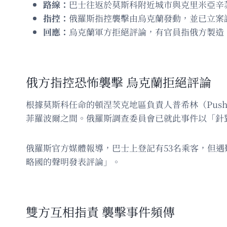
路線：
巴士往返於莫斯科附近城市與克里米亞辛
指控：
俄羅斯指控襲擊由烏克蘭發動，並已立案
回應：
烏克蘭軍方拒絕評論，有官員指俄方製造
俄方指控恐怖襲擊 烏克蘭拒絕評論
根據莫斯科任命的頓涅茨克地區負責人普希林（Pus
菲羅波爾之間。俄羅斯調查委員會已就此事件以「針
俄羅斯官方媒體報導，巴士上登記有53名乘客，但
略國的聲明發表評論」。
雙方互相指責 襲擊事件頻傳