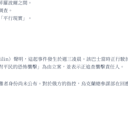
菲羅波爾之間。
調查。
「平行現實」。
hilin）聲明，這起事件發生於週三凌晨。該巴士當時正行
對平民的恐怖襲擊」為由立案，並表示正追查襲擊責任人。
遇難者身份尚未公布。對於俄方的指控，烏克蘭總參謀部在回應