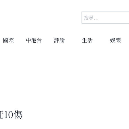
搜
尋
關
鍵
國際
中港台
評論
生活
娛樂
字:
10傷