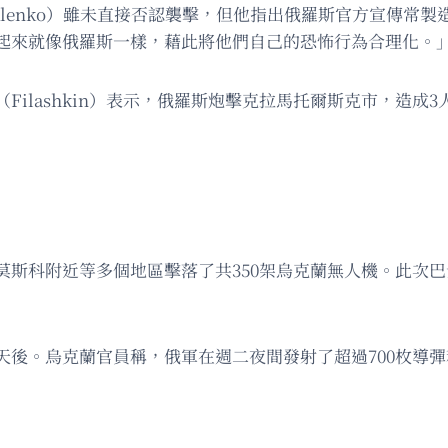
alenko）雖未直接否認襲擊，但他指出俄羅斯官方宣傳常製
起來就像俄羅斯一樣，藉此將他們自己的恐怖行為合理化。
ilashkin）表示，俄羅斯炮擊克拉馬托爾斯克市，造成
莫斯科附近等多個地區擊落了共350架烏克蘭無人機。此次
後。烏克蘭官員稱，俄軍在週二夜間發射了超過700枚導彈