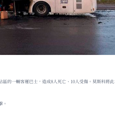
佔區的一輛客運巴士，造成8人死亡、10人受傷。莫斯科將
擊。