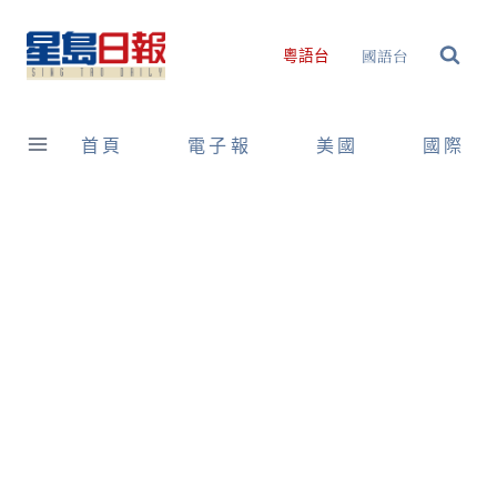
Skip
to
國語台
粵語台
content
首頁
電子報
美國
國際