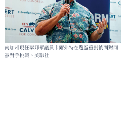
南加州現任聯邦眾議員卡爾弗特在選區重劃後面對同
黨對手挑戰。美聯社