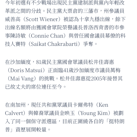
今年初選有不少戰場出現民主黨建制派與黨內年輕改
革派之間的分歧。民主黨大票倉的三藩市，州參議員
威善高（Scott Wiener）被認為十拿九穩出線，餘下
出線名額將由獲國會眾院榮譽議長普洛西背書的市參
事陳詩敏（Connie Chan）與曾任國會議員幕僚的科
技人賽特（Saikat Chakrabarti）爭奪。
在沙加緬度，81歲民主黨國會眾議員松井佳壽惠
（Doris Matsui）正面臨41歲沙加緬度市議員萬梅
（Mai Vang）的挑戰。松井佳壽惠從2005年接替其
已故丈夫的席位連任至今。
在南加州，現任共和黨眾議員卡爾弗特（Ken
Calvert）與韓裔眾議員金映玉（Young Kim）被劃
入了同一個保守派選區，目前正圍繞各自的「挺特朗
普」資歷展開較量。