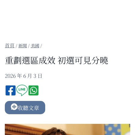
/
新聞
/
美國
/
重劃選區成效 初選可見分曉
2026 年 6 月 3 日
收聽文章