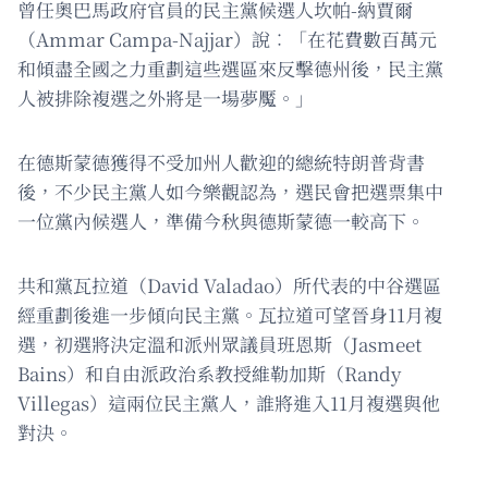
曾任奧巴馬政府官員的民主黨候選人坎帕-納賈爾
（Ammar Campa-Najjar）說︰「在花費數百萬元
和傾盡全國之力重劃這些選區來反擊德州後，民主黨
人被排除複選之外將是一場夢魘。」
在德斯蒙德獲得不受加州人歡迎的總統特朗普背書
後，不少民主黨人如今樂觀認為，選民會把選票集中
一位黨內候選人，準備今秋與德斯蒙德一較高下。
共和黨瓦拉道（David Valadao）所代表的中谷選區
經重劃後進一步傾向民主黨。瓦拉道可望晉身11月複
選，初選將決定溫和派州眾議員班恩斯（Jasmeet
Bains）和自由派政治系教授維勒加斯（Randy
Villegas）這兩位民主黨人，誰將進入11月複選與他
對決。