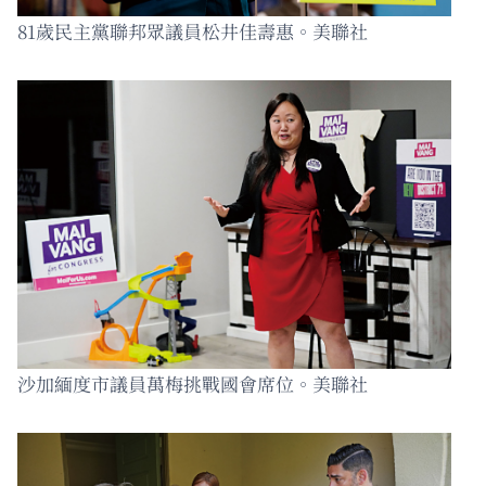
81歲民主黨聯邦眾議員松井佳壽惠。美聯社
沙加緬度市議員萬梅挑戰國會席位。美聯社