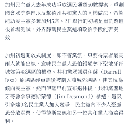
加州民主黨人去年成功爭取選民通過50號提案，重劃
國會眾院選區以反擊德州共和黨人的同樣做法，希望
能助民主黨多奪加州5席。2日舉行的初選是重劃選區
後首場測試，外界靜觀民主黨這項政治手段能否奏
效。
加州初選開放式制度，即不管黨派，只要得票者最高
兩人就能出線，意味民主黨人恐怕錯過奪下聖地牙哥
城郊第48選區的機會。共和黨眾議員伊薩（Darrell
Issa）原選區經重劃後被劃入該城郊選區，使其現為
傾向民主黨，然而伊薩早前宣布退休後，共和黨聖地
牙哥縣參事德斯蒙德（Jim Desmond）參選，還吸
引多達9名民主黨人加入競爭。民主黨內不少人憂慮
恐分散選票，使得德斯蒙德和另一位共和黨人漁翁得
利。