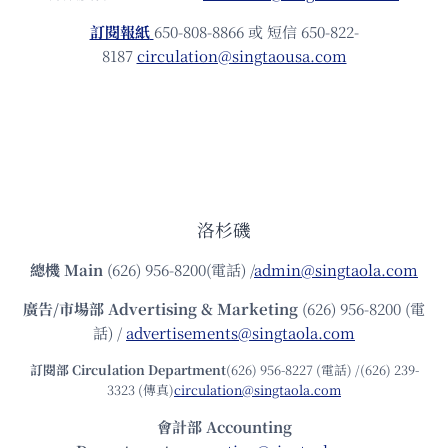
訂閱報紙
650-808-8866 或 短信 650-822-
8187
circulation@singtaousa.com
洛杉磯
總機
Main
(626) 956-8200(電話) /
admin@singtaola.com
廣告/市場部
Advertising & Marketing
(626) 956-8200 (電
話) /
advertisements@singtaola.com
訂閱部 Circulation Department
(626) 956-8227 (電話) /(626) 239-
3323 (傳真)
circulation@singtaola.com
會計部 Accounting