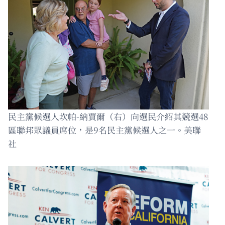
民主黨候選人坎帕-納賈爾（右）向選民介紹其競選48
區聯邦眾議員席位，是9名民主黨候選人之一。美聯
社