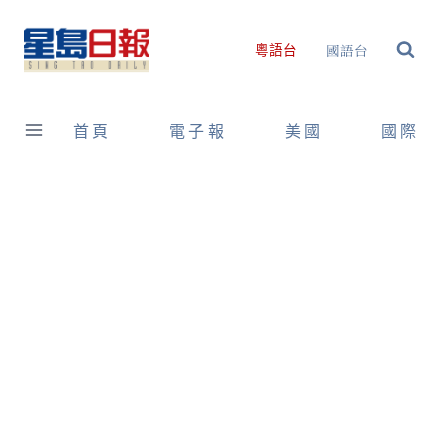
Skip
to
國語台
粵語台
content
首頁
電子報
美國
國際