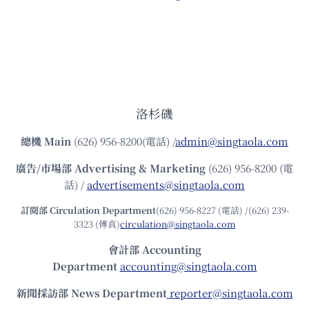
洛杉磯
總機
Main
(626) 956-8200(電話) /
admin@singtaola.com
廣告/市場部
Advertising & Marketing
(626) 956-8200 (電
話) /
advertisements@singtaola.com
訂閱部 Circulation Department
(626) 956-8227 (電話) /(626) 239-
3323 (傳真)
circulation@singtaola.com
會計部 Accounting
Department
accounting@singtaola.com
新聞採訪部 News Department
reporter@singtaola.com