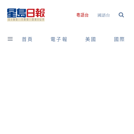
Skip
to
國語台
粵語台
content
首頁
電子報
美國
國際