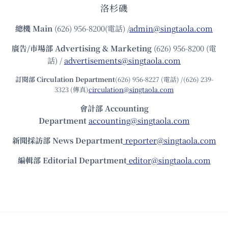
洛杉磯
總機
Main
(626) 956-8200(電話) /
admin@singtaola.com
廣告/市場部
Advertising & Marketing
(626) 956-8200 (電
話) /
advertisements@singtaola.com
訂閱部 Circulation Department
(626) 956-8227 (電話) /(626) 239-
3323 (傳真)
circulation@singtaola.com
會計部 Accounting
Department
accounting@singtaola.com
新聞採訪部 News Department
reporter@singtaola.com
編輯部 Editorial Department
editor@singtaola.com