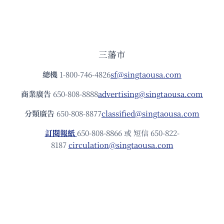
三藩市
總機
1-800-746-4826
sf@singtaousa.com
商業廣告
650-808-8888
advertising@singtaousa.com
分類廣告
650-808-8877
classified@singtaousa.com
訂閱報紙
650-808-8866 或 短信 650-822-
8187
circulation@singtaousa.com