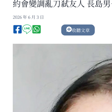
約會變調亂刀弒友人 長島
2026 年 6 月 3 日
收聽文章