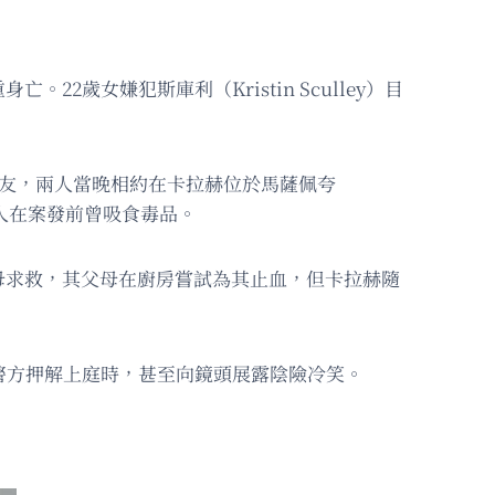
22歲女嫌犯斯庫利（Kristin Sculley）目
的朋友，兩人當晚相約在卡拉赫位於馬薩佩夸
，兩人在案發前曾吸食毒品。
母求救，其父母在廚房嘗試為其止血，但卡拉赫隨
被警方押解上庭時，甚至向鏡頭展露陰險冷笑。