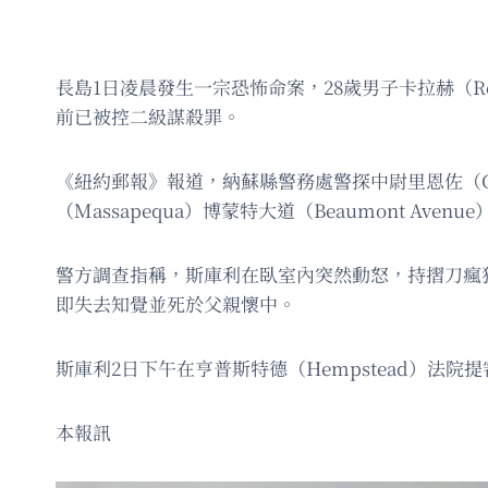
長島1日凌晨發生一宗恐怖命案，28歲男子卡拉赫（Rober
前已被控二級謀殺罪。
《紐約郵報》報道，納蘇縣警務處警探中尉里恩佐（Ge
（Massapequa）博蒙特大道（Beaumont 
警方調查指稱，斯庫利在臥室內突然動怒，持摺刀瘋
即失去知覺並死於父親懷中。
斯庫利2日下午在亨普斯特德（Hempstead）
本報訊