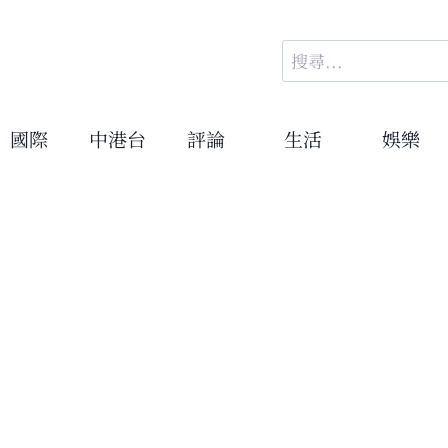
搜
尋
關
鍵
國際
中港台
評論
生活
娛樂
字: