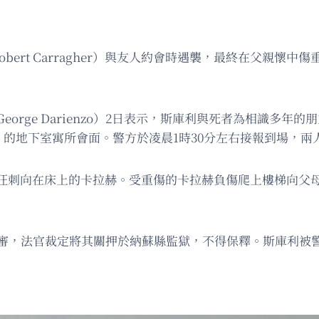
t Carragher）與友人約會時遇襲，最終在父親懷中傷重身亡。
orge Darienzo）2日表示，斯庫利與死者為相識多年
Avenue）的地下室寓所會面。警方於凌晨1時30分左右接報到場
狂刺向在床上的卡拉赫。受重傷的卡拉赫負傷爬上樓梯向父
法院提審，法官裁定將其關押於納蘇縣監獄，不得保釋。斯庫利