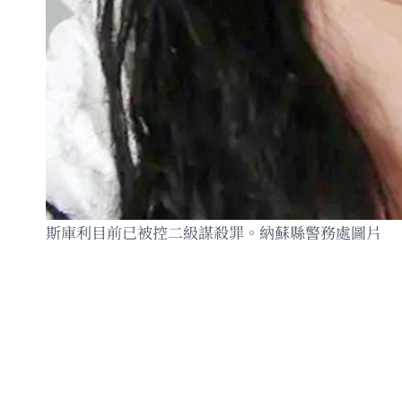
斯庫利目前已被控二級謀殺罪。納蘇縣警務處圖片