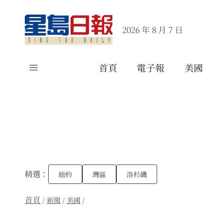
Skip
to
2026 年 8 月 7 日
content
首頁
電子報
美國
精選：
紐約
灣區
洛杉磯
/
新聞
/
美國
/