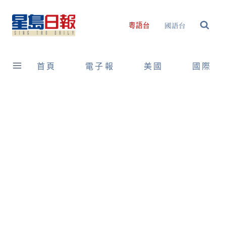
Skip
to
國語台
粵語台
content
首頁
電子報
美國
國際