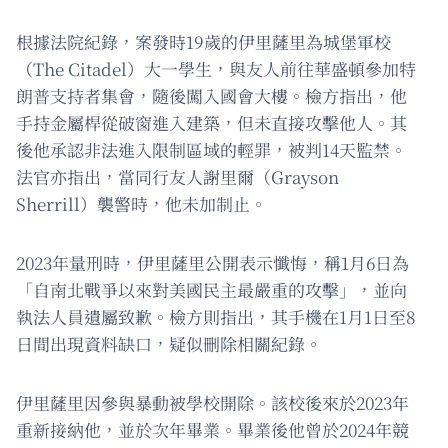
根據法院紀錄，案發時19歲的伊里薩里為城堡軍校
（The Citadel）大一學生，與友人前往華盛頓參加特
朗普支持者集會，隨後闖入國會大樓。檢方指出，他
手持金屬桿從破窗進入建築，但未直接攻擊他人。其
後他承認非法進入限制區域的輕罪，被判14天監禁。
法官亦指出，當同行友人謝里爾（Grayson
Sherrill）襲警時，他未加制止。
2023年量刑時，伊里薩里公開表示懺悔，稱1月6日為
「自南北戰爭以來對美國民主最嚴重的攻擊」，並向
執法人員遺屬致歉。檢方則指出，其手機在1月1日至8
日間出現資料缺口，疑似刪除相關紀錄。
伊里薩里因參與暴動被學校開除。該校後來於2023年
重新接納他，並於次年畢業。畢業後他曾於2024年競