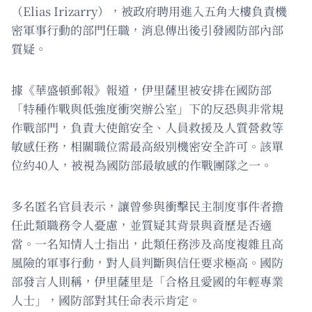
（Elias Irizarry），被政府聘用進入五角大樓負責機
密軍事行動的部門任職，消息傳出後引發國防部內部
質疑。
據《華盛頓郵報》報道，伊里薩里被安排在國防部
「特種作戰與低強度衝突辦公室」下的反恐與非常規
作戰部門，負責大使館安全、人員救援及人質營救等
敏感任務，相關職位需最高級別機密安全許可。該單
位約40人，被視為國防部最敏感的作戰團隊之一。
多名匿名官員表示，讓曾參與衝擊民主制度事件者擔
任此類職務令人憂慮，並質疑其背景與資歷是否適
當。一名知情人士指出，此類任務涉及高度複雜且高
風險的軍事行動，對人員判斷與信任要求極高。國防
部發言人則稱，伊里薩里是「合格且愛國的年輕專業
人士」，國防部對其任命表示肯定。