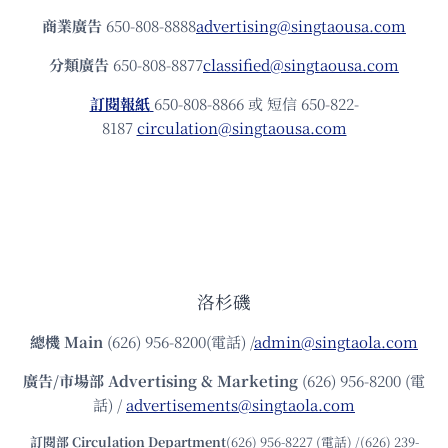
商業廣告
650-808-8888
advertising@singtaousa.com
分類廣告
650-808-8877
classified@singtaousa.com
訂閱報紙
650-808-8866 或 短信 650-822-
8187
circulation@singtaousa.com
洛杉磯
總機
Main
(626) 956-8200(電話) /
admin@singtaola.com
廣告/市場部
Advertising & Marketing
(626) 956-8200 (電
話) /
advertisements@singtaola.com
訂閱部 Circulation Department
(626) 956-8227 (電話) /(626) 239-