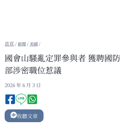
/
新聞
/
美國
/
國會山騷亂定罪參與者 獲聘國防
部涉密職位惹議
2026 年 6 月 3 日
收聽文章