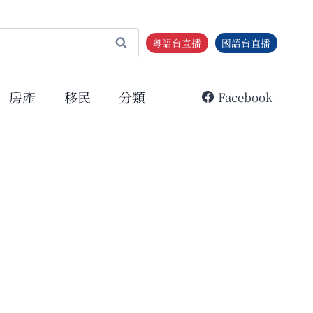
粵語台直播
國語台直播
房產
移民
分類
Facebook