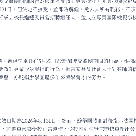
坡交流團期間的行為嚴重違反教師專業操守，尤其抵觸教育
8月31日，但決定不接受，並即時解僱，免去其所有職務，不
將成立校長遴選委員會招聘繼任人，並成立專責團隊檢視學
急會議，審視李卓興在5月22日於新加坡交流團期間的行為。
令教師專業形象受損的行為，損害家長及社會人士對教師的
聲譽，亦貶損辦學團體多年來興學育才的努力。
生效日期為2026年8月31日。然而，辦學團體商討後指示法
校長，將嚴重影響學校正常運作，令校內師生無法盡快重新出