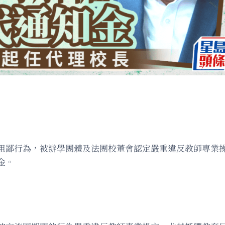
粗鄙行為，被辦學團體及法團校董會認定嚴重違反教師專業
金。