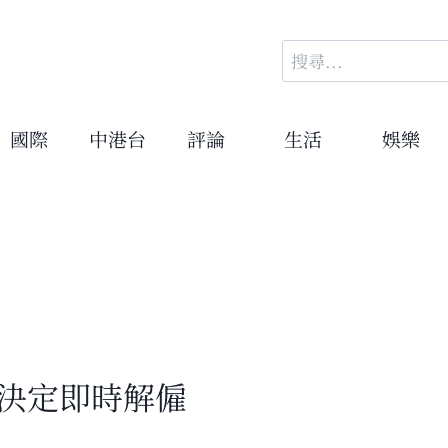
搜
尋
關
鍵
國際
中港台
評論
生活
娛樂
字:
會決定即時解僱