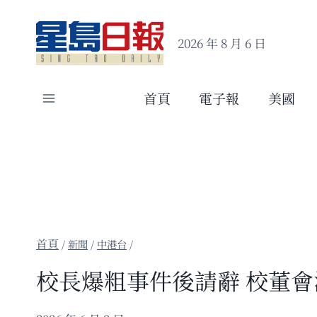
Skip
to
2026 年 8 月 6 日
content
首頁
電子報
美國
/
新聞
/
中港台
/
校長爆粗事件後請辭 校董