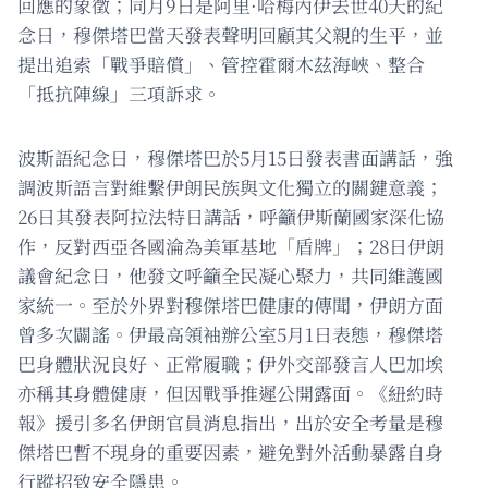
回應的象徵；同月9日是阿里·哈梅內伊去世40天的紀
念日，穆傑塔巴當天發表聲明回顧其父親的生平，並
提出追索「戰爭賠償」、管控霍爾木茲海峽、整合
「抵抗陣線」三項訴求。
波斯語紀念日，穆傑塔巴於5月15日發表書面講話，強
調波斯語言對維繫伊朗民族與文化獨立的關鍵意義；
26日其發表阿拉法特日講話，呼籲伊斯蘭國家深化協
作，反對西亞各國淪為美軍基地「盾牌」；28日伊朗
議會紀念日，他發文呼籲全民凝心聚力，共同維護國
家統一。至於外界對穆傑塔巴健康的傳聞，伊朗方面
曾多次闢謠。伊最高領袖辦公室5月1日表態，穆傑塔
巴身體狀況良好、正常履職；伊外交部發言人巴加埃
亦稱其身體健康，但因戰爭推遲公開露面。《紐約時
報》援引多名伊朗官員消息指出，出於安全考量是穆
傑塔巴暫不現身的重要因素，避免對外活動暴露自身
行蹤招致安全隱患。