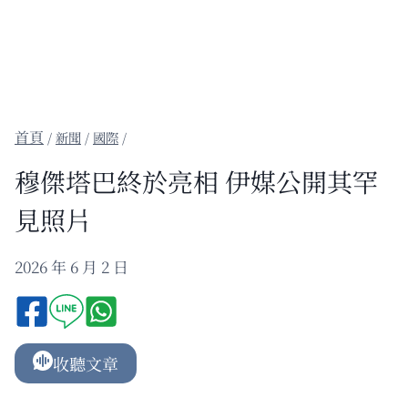
/
新聞
/
國際
/
穆傑塔巴終於亮相 伊媒公開其罕
見照片
2026 年 6 月 2 日
收聽文章