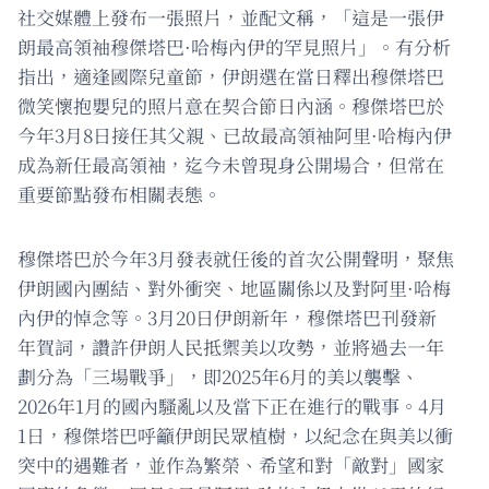
社交媒體上發布一張照片，並配文稱，「這是一張伊
朗最高領袖穆傑塔巴·哈梅內伊的罕見照片」。有分析
指出，適逢國際兒童節，伊朗選在當日釋出穆傑塔巴
微笑懷抱嬰兒的照片意在契合節日內涵。穆傑塔巴於
今年3月8日接任其父親、已故最高領袖阿里·哈梅內伊
成為新任最高領袖，迄今未曾現身公開場合，但常在
重要節點發布相關表態。
穆傑塔巴於今年3月發表就任後的首次公開聲明，聚焦
伊朗國內團結、對外衝突、地區關係以及對阿里·哈梅
內伊的悼念等。3月20日伊朗新年，穆傑塔巴刊發新
年賀詞，讚許伊朗人民抵禦美以攻勢，並將過去一年
劃分為「三場戰爭」，即2025年6月的美以襲擊、
2026年1月的國內騷亂以及當下正在進行的戰事。4月
1日，穆傑塔巴呼籲伊朗民眾植樹，以紀念在與美以衝
突中的遇難者，並作為繁榮、希望和對「敵對」國家