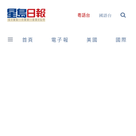
Skip
to
國語台
粵語台
content
首頁
電子報
美國
國際