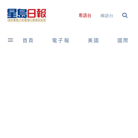
Skip
to
國語台
粵語台
content
首頁
電子報
美國
國際