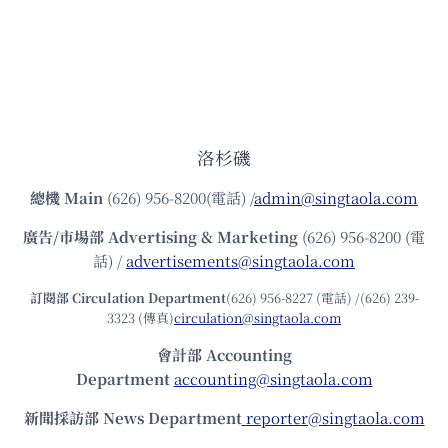
洛杉磯
總機
Main
(626) 956-8200(電話) /
admin@singtaola.com
廣告/市場部
Advertising & Marketing
(626) 956-8200 (電
話) /
advertisements@singtaola.com
訂閱部 Circulation Department
(626) 956-8227 (電話) /(626) 239-
3323 (傳真)
circulation@singtaola.com
會計部 Accounting
Department
accounting@singtaola.com
新聞採訪部 News Department
reporter@singtaola.com