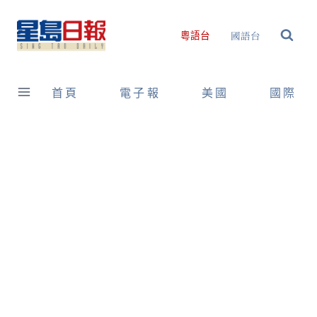
Skip
to
國語台
粵語台
content
首頁
電子報
美國
國際