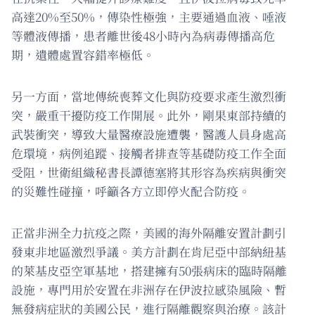
高達20%至50%，傳染性極強，主要通過血液、唾液
等體液傳播，患者離世後48小時內為病毒傳播高危
期，遺體處置容錯率極低。
另一方面，當地傳統喪葬文化與防疫要求產生激烈衝
突，嚴重干擾防疫工作開展。此外，剛果東部持續的
武裝衝突，導致大量醫療設施遭襲，醫護人員身處高
危環境，病例追蹤、接觸者排查等基礎防疫工作全面
受阻，世衛組織秘書長譚德塞將其形容為疾病與衝突
的災難性碰撞，呼籲各方立即停火配合防疫。
正當非洲全力抗疫之際，美國的海外隔離安置計劃引
發東非地區激烈爭議。美方計劃在肯尼亞中部納紐基
的萊基皮亞空軍基地，搭建擁有50張病床的臨時隔離
設施，專門用於安置在非洲存在伊波拉感染風險、暫
無發病症狀的美國公民，進行隔離觀察與治療。該計