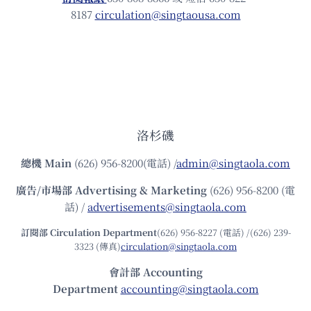
8187
circulation@singtaousa.com
洛杉磯
總機
Main
(626) 956-8200(電話) /
admin@singtaola.com
廣告/市場部
Advertising & Marketing
(626) 956-8200 (電
話) /
advertisements@singtaola.com
訂閱部 Circulation Department
(626) 956-8227 (電話) /(626) 239-
3323 (傳真)
circulation@singtaola.com
會計部 Accounting
Department
accounting@singtaola.com