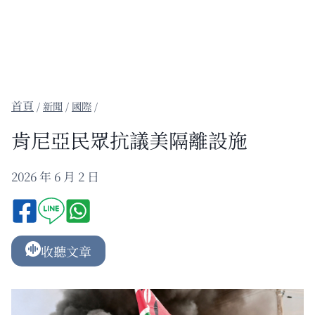
/
新聞
/
國際
/
肯尼亞民眾抗議美隔離設施
2026 年 6 月 2 日
收聽文章