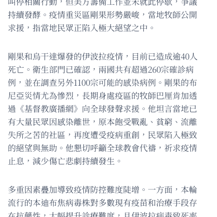
叫停相關行動，但美方籌備工作並未就此停歇，爭議
持續發酵。疫情重災區剛果形勢嚴峻，當地牧師公開
求援，指當地民眾正陷入極大絕望之中。
剛果和烏干達爆發的伊波拉疫情，目前已造成逾40人
死亡。衛生部門已確認，兩國共有超過260宗確診病
例，並在調查另外1100宗可能的感染病例。剛果的布
尼亞災情尤為慘烈，長期身處疫區的牧師巴厘肯加透
過《基督教廣播網》向全球發聲求援。他坦言當地已
有大量民眾因感染離世，原本飽受戰亂、貧窮、流離
失所之苦的社區，再度遭受疫病重創，民眾陷入極致
的絕望與無助。他懇切呼籲全球教會代禱，祈求疫情
止息，減少傷亡悲劇持續發生。
多重因素疊加導致疫情防控難度陡增。一方面，本輪
流行的本迪布焦病毒株對多數現有疫苗和治療手段存
在抗藥性，大幅提升診療難度，且伊波拉病毒致死率