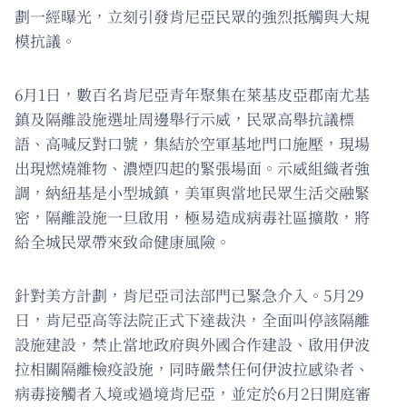
劃一經曝光，立刻引發肯尼亞民眾的強烈抵觸與大規
模抗議。
6月1日，數百名肯尼亞青年聚集在萊基皮亞郡南尤基
鎮及隔離設施選址周邊舉行示威，民眾高舉抗議標
語、高喊反對口號，集結於空軍基地門口施壓，現場
出現燃燒雜物、濃煙四起的緊張場面。示威組織者強
調，納紐基是小型城鎮，美軍與當地民眾生活交融緊
密，隔離設施一旦啟用，極易造成病毒社區擴散，將
給全城民眾帶來致命健康風險。
針對美方計劃，肯尼亞司法部門已緊急介入。5月29
日，肯尼亞高等法院正式下達裁決，全面叫停該隔離
設施建設，禁止當地政府與外國合作建設、啟用伊波
拉相關隔離檢疫設施，同時嚴禁任何伊波拉感染者、
病毒接觸者入境或過境肯尼亞，並定於6月2日開庭審