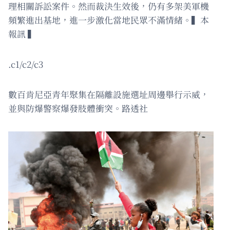
理相關訴訟案件。然而裁決生效後，仍有多架美軍機
頻繁進出基地，進一步激化當地民眾不滿情緒。▍本
報訊 ▍
.c1/c2/c3
數百肯尼亞青年聚集在隔離設施選址周邊舉行示威，
並與防爆警察爆發肢體衝突。路透社