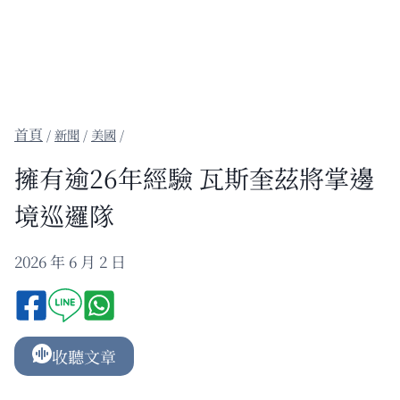
/
新聞
/
美國
/
擁有逾26年經驗 瓦斯奎茲將掌邊
境巡邏隊
2026 年 6 月 2 日
收聽文章