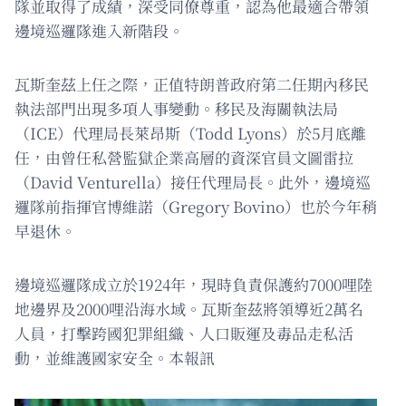
隊並取得了成績，深受同僚尊重，認為他最適合帶領
邊境巡邏隊進入新階段。
瓦斯奎茲上任之際，正值特朗普政府第二任期內移民
執法部門出現多項人事變動。移民及海關執法局
（ICE）代理局長萊昂斯（Todd Lyons）於5月底離
任，由曾任私營監獄企業高層的資深官員文圖雷拉
（David Venturella）接任代理局長。此外，邊境巡
邏隊前指揮官博維諾（Gregory Bovino）也於今年稍
早退休。
邊境巡邏隊成立於1924年，現時負責保護約7000哩陸
地邊界及2000哩沿海水域。瓦斯奎茲將領導近2萬名
人員，打擊跨國犯罪組織、人口販運及毒品走私活
動，並維護國家安全。本報訊