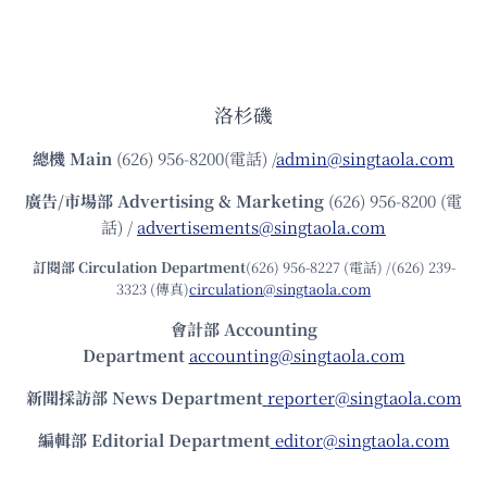
洛杉磯
總機
Main
(626) 956-8200(電話) /
admin@singtaola.com
廣告/市場部
Advertising & Marketing
(626) 956-8200 (電
話) /
advertisements@singtaola.com
訂閱部 Circulation Department
(626) 956-8227 (電話) /(626) 239-
3323 (傳真)
circulation@singtaola.com
會計部 Accounting
Department
accounting@singtaola.com
新聞採訪部 News Department
reporter@singtaola.com
編輯部 Editorial Department
editor@singtaola.com