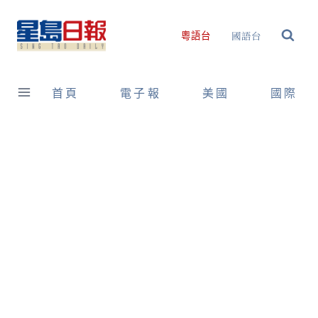
Skip
to
國語台
粵語台
content
首頁
電子報
美國
國際