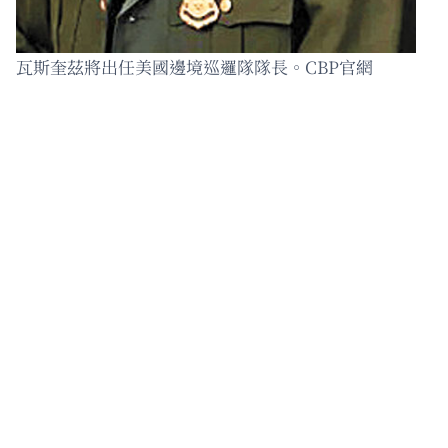
瓦斯奎茲將出任美國邊境巡邏隊隊長。CBP官網