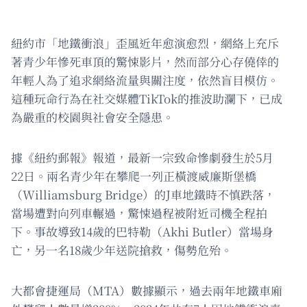
紐約市「地鐵衝浪」歪風近年愈演愈烈，網絡上充斥
著青少年慘死車頂的驚悚影片，然而部分心存僥倖的
年輕人為了追求網絡流量與關注度，依然盲目模仿。
這種玩命行為在社交媒體TikTok的推波助瀾下，已成
為嚴重的校園與社會安全隱患。
據《紐約郵報》報道，最新一宗致命慘劇發生於5月
22日。兩名青少年在攀爬一列正橫渡威廉斯堡橋
（Williamsburg Bridge）的J車地鐵時不慎跌落，
當場遭對向列車輾過，驚悚過程被附近司機全程拍
下。事故導致14歲的巴特勒（Akhi Butler）當場身
亡，另一名18歲少年送院搶救，傷勢危殆。
大都會捷運局（MTA）數據顯示，過去兩年地鐵車廂