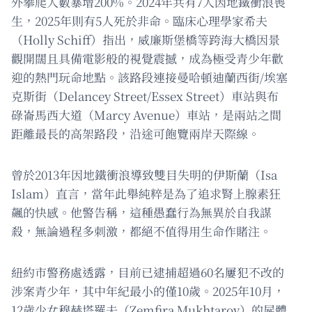
外攀爬人數暴增200%。2024年共有7人因地鐵衝浪喪
生，2025年則有5人死於非命。臨床心理學家希夫
（Holly Schiff）指出，威廉斯堡橋等跨海大橋因景
觀開闊且具備電影般的視覺震撼，成為極受青少年歡
迎的熱門玩命地點。該路段連接曼哈頓迪蘭西街/埃塞
克斯街（Delancey Street/Essex Street）車站與布
碌崙馬西大道（Marcy Avenue）車站，是兩站之間
距離最長的高架路段，沿途可飽覽兩岸天際線。
曾於2013年因地鐵衝浪導致雙目失明的伊斯蘭（Isa
Islam）直言，當年此舉純粹是為了追求腎上腺素狂
飆的快感。他警告稱，這種愚蠢行為無異於自我謀
殺，無論過程多刺激，都絕不值得用生命作賭注。
紐約市警務處透露，目前已逮捕超過60名屢犯不改的
涉案青少年，其中年紀最小的僅10歲。2025年10月，
12歲少女穆赫塔羅夫（Zemfira Mukhtarov）的屍體