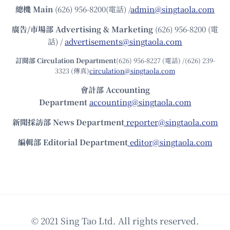
總機
Main
(626) 956-8200(電話) /
admin@singtaola.com
廣告/市場部
Advertising & Marketing
(626) 956-8200 (電
話) /
advertisements@singtaola.com
訂閱部 Circulation Department
(626) 956-8227 (電話) /(626) 239-
3323 (傳真)
circulation@singtaola.com
會計部 Accounting
Department
accounting@singtaola.com
新聞採訪部 News Department
reporter@singtaola.com
編輯部 Editorial Department
editor@singtaola.com
© 2021 Sing Tao Ltd. All rights reserved.