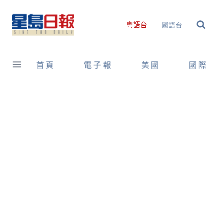
Skip
to
國語台
粵語台
content
首頁
電子報
美國
國際