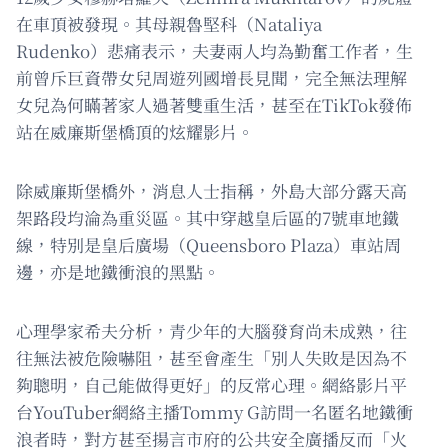
在車頂被發現。其母親魯堅科（Nataliya
Rudenko）悲痛表示，夫妻兩人均為勤奮工作者，生
前曾斥巨資帶女兒周遊列國增長見聞，完全無法理解
女兒為何瞞著家人過著雙重生活，甚至在TikTok發佈
站在威廉斯堡橋頂的炫耀影片。
除威廉斯堡橋外，消息人士指稱，外島大部分露天高
架路段均淪為重災區。其中穿越皇后區的7號車地鐵
線，特別是皇后廣場（Queensboro Plaza）車站周
邊，亦是地鐵衝浪的黑點。
心理學家希夫分析，青少年的大腦發育尚未成熟，往
往無法被危險嚇阻，甚至會產生「別人失敗是因為不
夠聰明，自己能做得更好」的反常心理。網絡影片平
台YouTuber網絡主播Tommy G訪問一名匿名地鐵衝
浪者時，對方甚至揚言市府的公共安全廣播反而「火