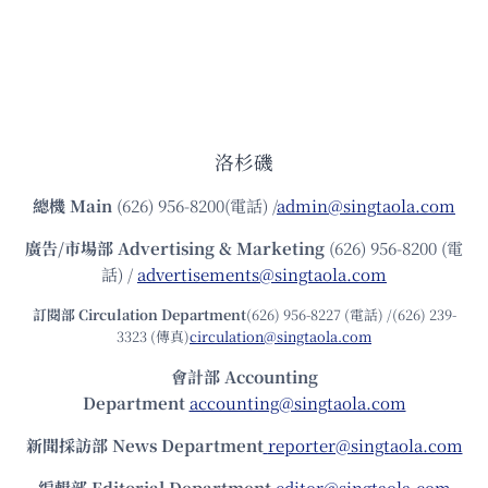
洛杉磯
總機
Main
(626) 956-8200(電話) /
admin@singtaola.com
廣告/市場部
Advertising & Marketing
(626) 956-8200 (電
話) /
advertisements@singtaola.com
訂閱部 Circulation Department
(626) 956-8227 (電話) /(626) 239-
3323 (傳真)
circulation@singtaola.com
會計部 Accounting
Department
accounting@singtaola.com
新聞採訪部 News Department
reporter@singtaola.com
編輯部 Editorial Department
editor@singtaola.com