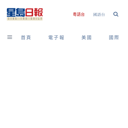
Skip
to
國語台
粵語台
content
首頁
電子報
美國
國際