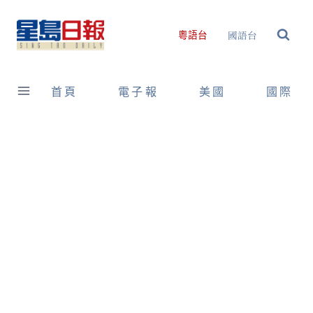
Skip
to
國語台
粵語台
content
首頁
電子報
美國
國際