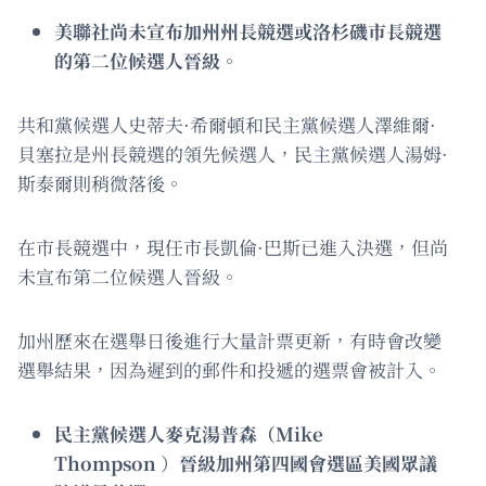
美聯社尚未宣布加州州長競選或洛杉磯市長競選
的第二位候選人晉級。
共和黨候選人史蒂夫·希爾頓和民主黨候選人澤維爾·
貝塞拉是州長競選的領先候選人，民主黨候選人湯姆·
斯泰爾則稍微落後。
在市長競選中，現任市長凱倫·巴斯已進入決選，但尚
未宣布第二位候選人晉級。
加州歷來在選舉日後進行大量計票更新，有時會改變
選舉結果，因為遲到的郵件和投遞的選票會被計入。
民主黨候選人麥克湯普森（Mike
Thompson
）
晉級加州第四國會選區美國眾議