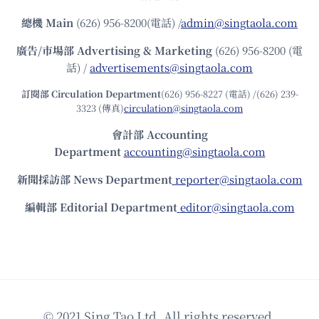
總機
Main
(626) 956-8200(電話) /
admin@singtaola.com
廣告/市場部
Advertising & Marketing
(626) 956-8200 (電
話) /
advertisements@singtaola.com
訂閱部 Circulation Department
(626) 956-8227 (電話) /(626) 239-
3323 (傳真)
circulation@singtaola.com
會計部 Accounting
Department
accounting@singtaola.com
新聞採訪部 News Department
reporter@singtaola.com
編輯部 Editorial Department
editor@singtaola.com
© 2021 Sing Tao Ltd. All rights reserved.