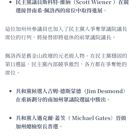
民主黨議員斯科特·維納（Scott Wiener ）在競
選接替南希·佩洛西的席位中取得進展
。
這位加州州參議員也加入了民主黨人爭奪眾議院議長
席位的行列，將接替即將退休的前眾議院議長。
佩洛西是舊金山政壇的元老級人物。在民主黨穩固的
第11選區，民主黨內部競爭激烈，各方都在爭奪她的
席位。
共和黨候選人吉姆·德斯蒙德（Jim Desmond
）
在重新劃分的南加州眾議院選區中勝出。
共和黨人邁克爾·蓋茨（ Michael Gates
）
晉級
加州總檢察長普選。