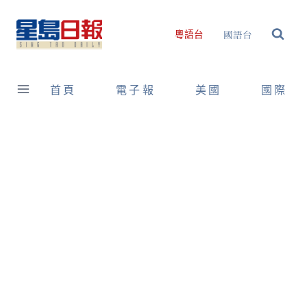
Skip
to
國語台
粵語台
content
首頁
電子報
美國
國際