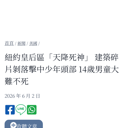
/
新聞
/
美國
/
紐約皇后區「天降死神」 建築碎
片剝落擊中少年頭部 14歲男童大
難不死
2026 年 6 月 2 日
收聽文章