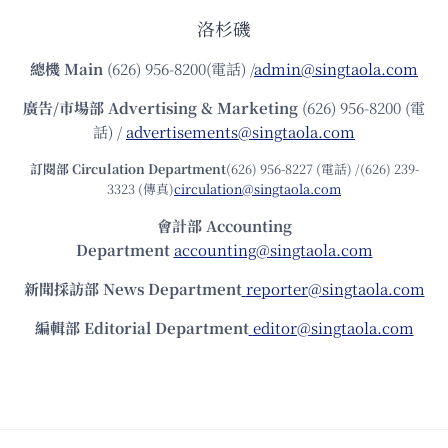
洛杉磯
總機
Main
(626) 956-8200(電話) /
admin@singtaola.com
廣告/市場部
Advertising & Marketing
(626) 956-8200 (電
話) /
advertisements@singtaola.com
訂閱部 Circulation Department
(626) 956-8227 (電話) /(626) 239-
3323 (傳真)
circulation@singtaola.com
會計部 Accounting
Department
accounting@singtaola.com
新聞採訪部 News Department
reporter@singtaola.com
編輯部 Editorial Department
editor@singtaola.com