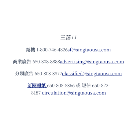
三藩市
總機
1-800-746-4826
sf@singtaousa.com
商業廣告
650-808-8888
advertising@singtaousa.com
分類廣告
650-808-8877
classified@singtaousa.com
訂閱報紙
650-808-8866 或 短信 650-822-
8187
circulation@singtaousa.com