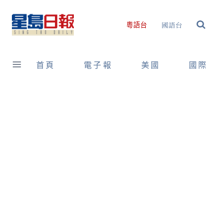
Skip
to
國語台
粵語台
content
首頁
電子報
美國
國際