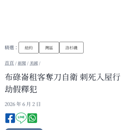
精選：
紐約
灣區
洛杉磯
/
新聞
/
美國
/
布碌崙租客奪刀自衛 刺死入屋行
劫假釋犯
2026 年 6 月 2 日