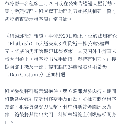
布碌崙一名租客上月29日晚在公寓內遭遇入屋行劫，
雙方激烈搏鬥。租客奪下劫匪利刃並將其刺死，警方
初步調查顯示租客屬正當自衛。
《紐約郵報》報道，事發於29日晚上，位於法烈布殊
（Flatbush）D大道夾東31街附近一棟公寓3樓單
元。45歲的男租客踢足球後返家，其妻因外出辦事未
將大門鎖上。租客步出洗手間時，與持有利刀、正搜
掠兩部手機及一部手提電腦的34歲竊賊科斯蒂姆
（Dan Costume）正面相遇。
租客從後將科斯蒂姆抱住，雙方隨即爆發肉搏。期間
科斯蒂姆瘋狂咬囓租客雙手及面頰，並揮刀刺傷租客
頸部。租客負傷奪刀反擊，刺中科斯蒂姆腿部及背
部，隨後將其踹出大門。科斯蒂姆流血倒臥樓梯間身
亡。