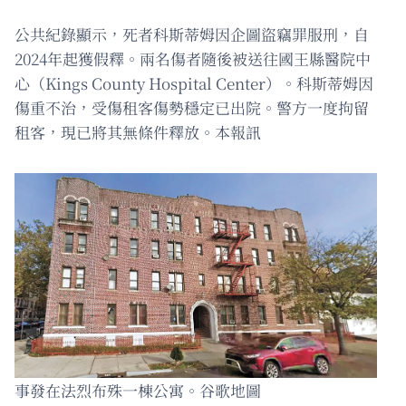
公共紀錄顯示，死者科斯蒂姆因企圖盜竊罪服刑，自
2024年起獲假釋。兩名傷者隨後被送往國王縣醫院中
心（Kings County Hospital Center）。科斯蒂姆因
傷重不治，受傷租客傷勢穩定已出院。警方一度拘留
租客，現已將其無條件釋放。本報訊
事發在法烈布殊一棟公寓。谷歌地圖