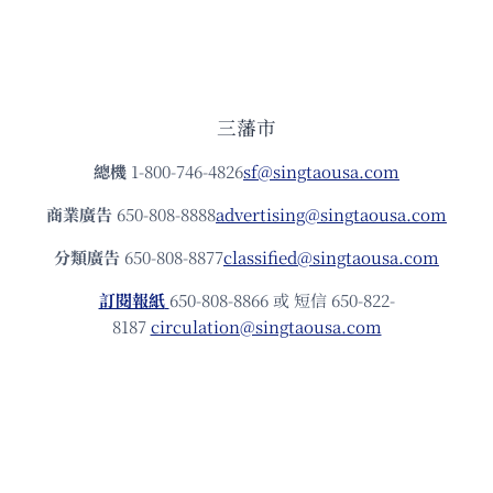
三藩市
總機
1-800-746-4826
sf@singtaousa.com
商業廣告
650-808-8888
advertising@singtaousa.com
分類廣告
650-808-8877
classified@singtaousa.com
訂閱報紙
650-808-8866 或 短信 650-822-
8187
circulation@singtaousa.com