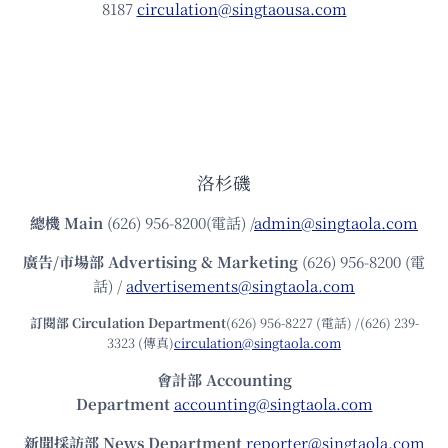
8187
circulation@singtaousa.com
洛杉磯
總機
Main
(626) 956-8200(電話) /
admin@singtaola.com
廣告/市場部
Advertising & Marketing
(626) 956-8200 (電
話) /
advertisements@singtaola.com
訂閱部 Circulation Department
(626) 956-8227 (電話) /(626) 239-
3323 (傳真)
circulation@singtaola.com
會計部 Accounting
Department
accounting@singtaola.com
新聞採訪部 News Department
reporter@singtaola.com