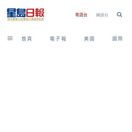
Skip
to
國語台
粵語台
content
首頁
電子報
美國
國際