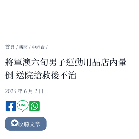
/
新聞
/
中港台
/
將軍澳六旬男子運動用品店內暈
倒 送院搶救後不治
2026 年 6 月 2 日
收聽文章