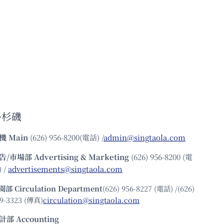
洛杉磯
機
Main
(626) 956-8200(電話) /
admin@singtaola.com
告/市場部
Advertising & Marketing
(626) 956-8200 (電
 /
advertisements@singtaola.com
閱部 Circulation Department
(626) 956-8227 (電話) /(626)
9-3323 (傳真)
circulation@singtaola.com
計部 Accounting