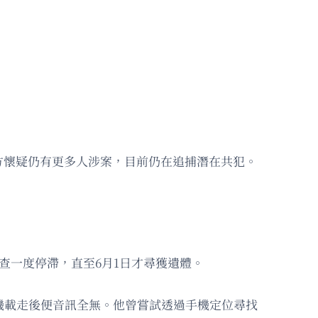
方懷疑仍有更多人涉案，目前仍在追捕潛在共犯。
查一度停滯，直至6月1日才尋獲遺體。
機載走後便音訊全無。他曾嘗試透過手機定位尋找