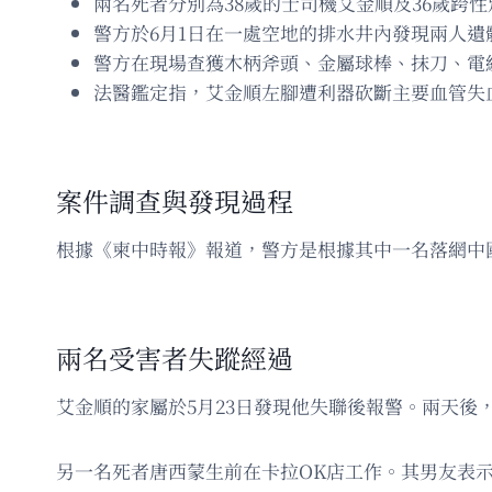
兩名死者分別為38歲的士司機艾金順及36歲跨性別
警方於6月1日在一處空地的排水井內發現兩人遺
警方在現場查獲木柄斧頭、金屬球棒、抹刀、電
法醫鑑定指，艾金順左腳遭利器砍斷主要血管失
案件調查與發現過程
根據《柬中時報》報道，警方是根據其中一名落網中
兩名受害者失蹤經過
艾金順的家屬於5月23日發現他失聯後報警。兩天後
另一名死者唐西蒙生前在卡拉OK店工作。其男友表