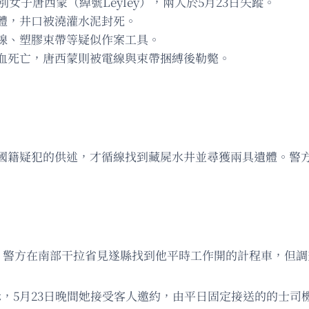
女子唐西蒙（綽號Leyley），兩人於5月23日失蹤。
體，井口被澆灌水泥封死。
線、塑膠束帶等疑似作案工具。
血死亡，唐西蒙則被電線與束帶捆縛後勒斃。
國籍疑犯的供述，才循線找到藏屍水井並尋獲兩具遺體。警
，警方在南部干拉省見遂縣找到他平時工作開的計程車，但調
示，5月23日晚間她接受客人邀約，由平日固定接送的的士司