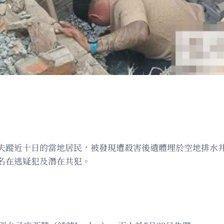
失蹤近十日的當地居民，被發現遭殺害後遺體埋於空地排水
名在逃疑犯及潛在共犯。