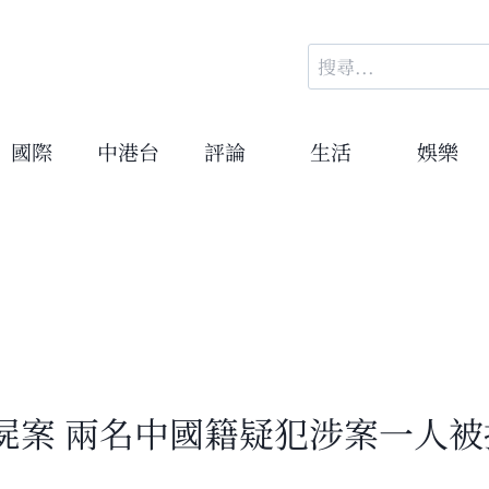
搜
尋
關
鍵
國際
中港台
評論
生活
娛樂
字:
屍案 兩名中國籍疑犯涉案一人被