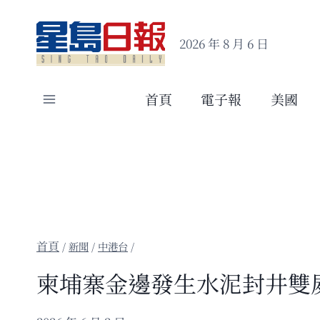
Skip
to
2026 年 8 月 6 日
content
首頁
電子報
美國
/
新聞
/
中港台
/
柬埔寨金邊發生水泥封井雙