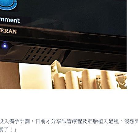
極投入備孕計劃，日前才分享試管療程及胚胎植入過程。沒想
媽了！」