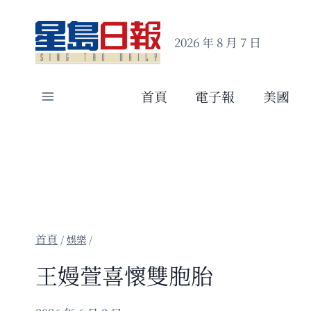
Skip
to
2026 年 8 月 7 日
content
首頁
電子報
美國
/
娛樂
/
王嫚萱喜懷雙胞胎