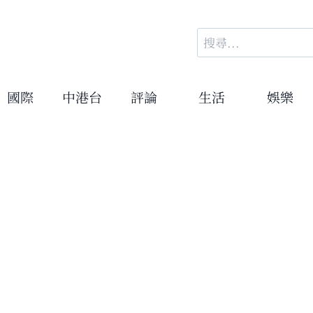
搜
尋
關
鍵
國際
中港台
評論
生活
娛樂
字: