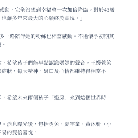
感動，完全沒想到幸福會一次加倍降臨。對於43歲
，也讓多年來最大的心願終於實現。」
許多一路陪伴她的粉絲也相當感動。不過懷孕初期其
寶。
歌，希望孩子們能早點認識媽媽的聲音。王嫚萱笑
適症狀，每天精神、胃口及心情都維持得相當不
示，希望未來兩個孩子「退房」來到這個世界時，
兒。消息曝光後，包括勇兔、夏宇童、黃沐妍（小
不易的雙倍喜悅。