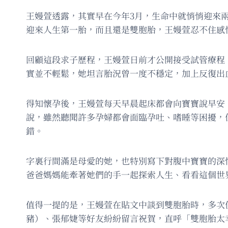
王嫚萱透露，其實早在今年3月，生命中就悄悄迎來
迎來人生第一胎，而且還是雙胞胎，王嫚萱忍不住感
回顧這段求子歷程，王嫚萱日前才公開接受試管療程
實並不輕鬆，她坦言胎況曾一度不穩定，加上反復出
得知懷孕後，王嫚萱每天早晨起床都會向寶寶說早安
說，雖然聽聞許多孕婦都會面臨孕吐、嗜睡等困擾，
錯。
字裏行間滿是母愛的她，也特別寫下對腹中寶寶的深
爸爸媽媽能牽著她們的手一起探索人生、看看這個世
值得一提的是，王嫚萱在貼文中談到雙胞胎時，多次
豬）、張郁婕等好友紛紛留言祝賀，直呼「雙胞胎太