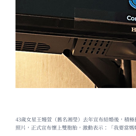
43歲女星王嫚萱（舊名湘瑩）去年宣布結婚後，積
照片，正式宣布懷上雙胞胎，激動表示：「我要當媽