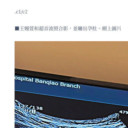
.c1/c2
■王嫚萱和超音波照合影，並曬出孕肚。網上圖片