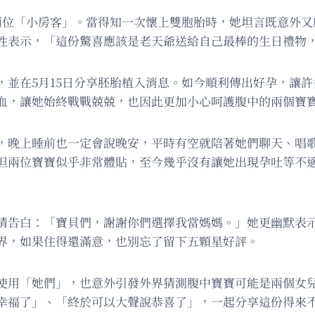
兩位「小房客」。當得知一次懷上雙胞胎時，她坦言既意外又
性表示，「這份驚喜應該是老天爺送給自己最棒的生日禮物
，並在5月15日分享胚胎植入消息。如今順利傳出好孕，讓
血，讓她始終戰戰兢兢，也因此更加小心呵護腹中的兩個寶
，晚上睡前也一定會說晚安，平時有空就陪著她們聊天、唱
但兩位寶寶似乎非常體貼，至今幾乎沒有讓她出現孕吐等不
情告白：「寶貝們，謝謝你們選擇我當媽媽。」她更幽默表
界，如果住得還滿意，也別忘了留下五顆星好評。
使用「她們」，也意外引發外界猜測腹中寶寶可能是兩個女
幸福了」、「終於可以大聲說恭喜了」，一起分享這份得來