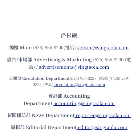
洛杉磯
總機
Main
(626) 956-8200(電話) /
admin@singtaola.com
廣告/市場部
Advertising & Marketing
(626) 956-8200 (電
話) /
advertisements@singtaola.com
訂閱部 Circulation Department
(626) 956-8227 (電話) /(626) 239-
3323 (傳真)
circulation@singtaola.com
會計部 Accounting
Department
accounting@singtaola.com
新聞採訪部 News Department
reporter@singtaola.com
編輯部 Editorial Department
editor@singtaola.com