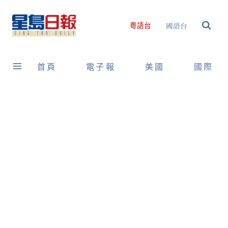
Skip
to
國語台
粵語台
content
首頁
電子報
美國
國際