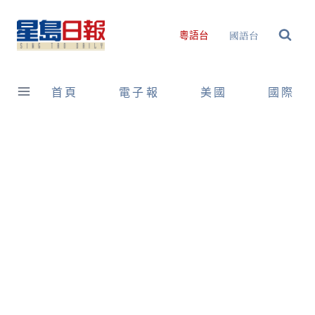
Skip
to
國語台
粵語台
content
首頁
電子報
美國
國際