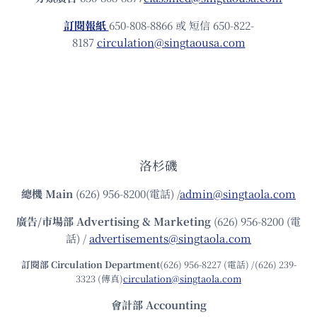
訂閱報紙
650-808-8866 或 短信 650-822-
8187
circulation@singtaousa.com
洛杉磯
總機
Main
(626) 956-8200(電話) /
admin@singtaola.com
廣告/市場部
Advertising & Marketing
(626) 956-8200 (電
話) /
advertisements@singtaola.com
訂閱部 Circulation Department
(626) 956-8227 (電話) /(626) 239-
3323 (傳真)
circulation@singtaola.com
會計部 Accounting