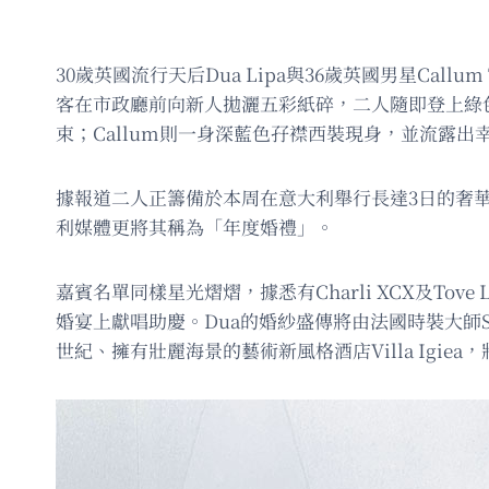
30歲英國流行天后Dua Lipa與36歲英國男星Call
客在市政廳前向新人拋灑五彩紙碎，二人隨即登上綠
束；Callum則一身深藍色孖襟西裝現身，並流露出
據報道二人正籌備於本周在意大利舉行長達3日的奢
利媒體更將其稱為「年度婚禮」。
嘉賓名單同樣星光熠熠，據悉有Charli XCX及Tove
婚宴上獻唱助慶。Dua的婚紗盛傳將由法國時裝大師Simon
世紀、擁有壯麗海景的藝術新風格酒店Villa Igie