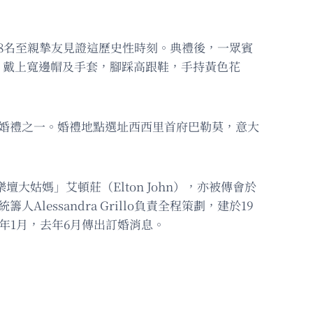
結婚，僅約8名至親摯友見證這歷史性時刻。典禮後，一眾賓
，戴上寬邊帽及手套，腳踩高跟鞋，手持黃色花
婚禮之一。婚禮地點選址西西里首府巴勒莫，意大
「樂壇大姑媽」艾頓莊（Elton John），亦被傳會於
Alessandra Grillo負責全程策劃，建於19
24年1月，去年6月傳出訂婚消息。