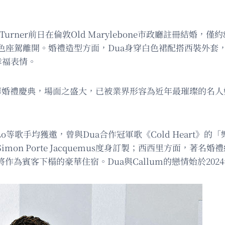
um Turner前日在倫敦Old Marylebone市政廳註冊
色座駕離開。婚禮造型方面，Dua身穿白色裙配搭西裝外套
幸福表情。
華婚禮慶典，場面之盛大，已被業界形容為近年最璀璨的名人
 Lo等歌手均獲邀，曾與Dua合作冠軍歌《Cold Heart》的
 Porte Jacquemus度身訂製；西西里方面，著名婚禮統籌人
a，將作為賓客下榻的豪華住宿。Dua與Callum的戀情始於20