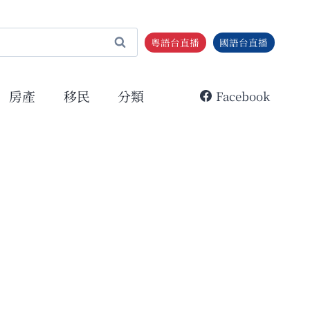
粵語台直播
國語台直播
房產
移民
分類
Facebook