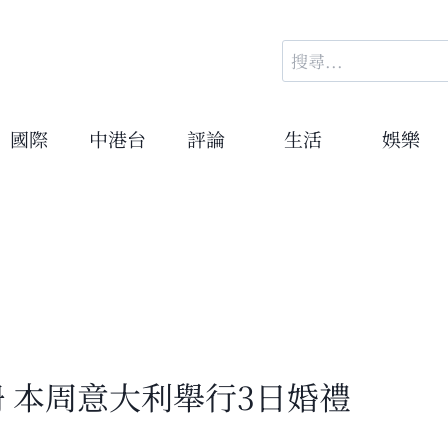
搜
尋
關
鍵
國際
中港台
評論
生活
娛樂
字:
註冊 本周意大利舉行3日婚禮