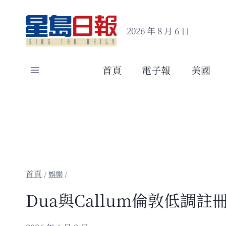
Skip
to
2026 年 8 月 6 日
content
首頁
電子報
美國
/
娛樂
/
Dua與Callum倫敦低調