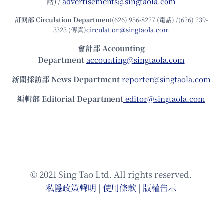
話) /
advertisements@singtaola.com
訂閱部 Circulation Department
(626) 956-8227 (電話) /(626) 239-
3323 (傳真)
circulation@singtaola.com
會計部 Accounting
Department
accounting@singtaola.com
新聞採訪部 News Department
reporter@singtaola.com
編輯部 Editorial Department
editor@singtaola.com
© 2021 Sing Tao Ltd. All rights reserved.
私隱政策聲明
|
使⽤條款
|
版權告⽰