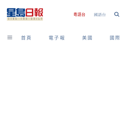
Skip
to
國語台
粵語台
content
首頁
電子報
美國
國際