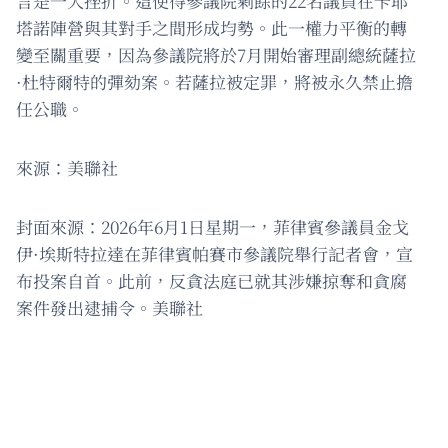
言是一大挫折。這使得參議院剩餘的22名議員在卡耶
塔諾陣營與其對手之間形成均勢。此一權力平衡的轉
變至關重要，因為參議院將於7月開始審理副總統薩拉
·杜特爾特的彈劾案。若薩拉被定罪，將被永久禁止擔
任公職。
來源：美聯社
封面來源：2026年6月1日星期一，菲律賓參議員金戈
伊·埃斯特拉達在菲律賓帕賽市參議院舉行記者會，宣
布投案自首。此前，反貪法庭已就其涉嫌掠奪和貪腐
案件發出逮捕令。美聯社