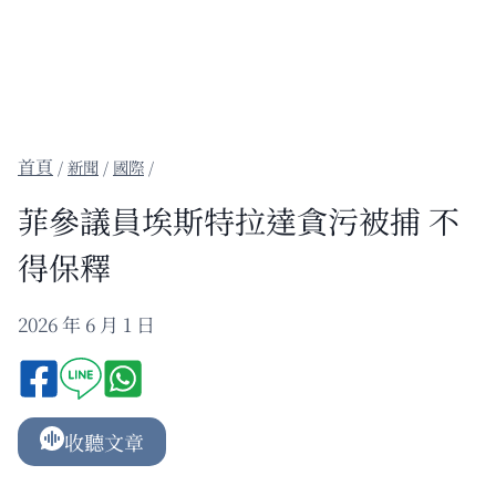
/
新聞
/
國際
/
菲參議員埃斯特拉達貪污被捕 不
得保釋
2026 年 6 月 1 日
收聽文章