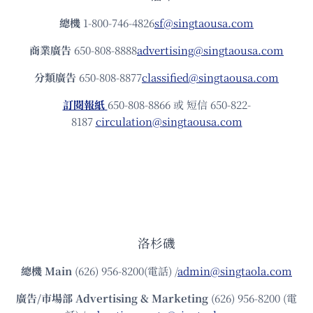
總機
1-800-746-4826
sf@singtaousa.com
商業廣告
650-808-8888
advertising@singtaousa.com
分類廣告
650-808-8877
classified@singtaousa.com
訂閱報紙
650-808-8866 或 短信 650-822-
8187
circulation@singtaousa.com
洛杉磯
總機
Main
(626) 956-8200(電話) /
admin@singtaola.com
廣告/市場部
Advertising & Marketing
(626) 956-8200 (電