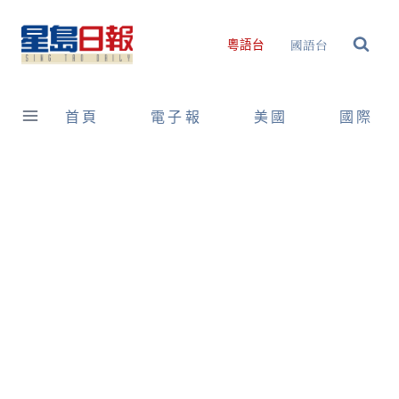
Skip
to
國語台
粵語台
content
首頁
電子報
美國
國際