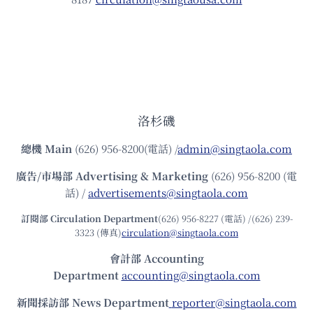
洛杉磯
總機
Main
(626) 956-8200(電話) /
admin@singtaola.com
廣告/市場部
Advertising & Marketing
(626) 956-8200 (電
話) /
advertisements@singtaola.com
訂閱部 Circulation Department
(626) 956-8227 (電話) /(626) 239-
3323 (傳真)
circulation@singtaola.com
會計部 Accounting
Department
accounting@singtaola.com
新聞採訪部 News Department
reporter@singtaola.com