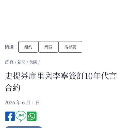
精選：
紐約
灣區
洛杉磯
/
新聞
/
美國
/
史提芬庫里與李寧簽訂10年代言
合約
2026 年 6 月 1 日