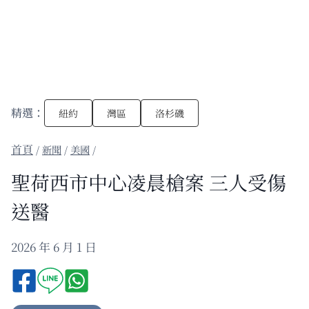
精選：
紐約
灣區
洛杉磯
/
新聞
/
美國
/
聖荷西市中心凌晨槍案 三人受傷
送醫
2026 年 6 月 1 日