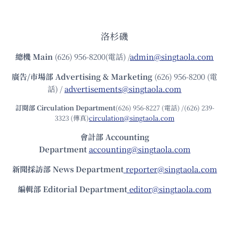
洛杉磯
總機
Main
(626) 956-8200(電話) /
admin@singtaola.com
廣告/市場部
Advertising & Marketing
(626) 956-8200 (電
話) /
advertisements@singtaola.com
訂閱部 Circulation Department
(626) 956-8227 (電話) /(626) 239-
3323 (傳真)
circulation@singtaola.com
會計部 Accounting
Department
accounting@singtaola.com
新聞採訪部 News Department
reporter@singtaola.com
編輯部 Editorial Department
editor@singtaola.com