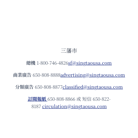
三藩市
總機
1-800-746-4826
sf@singtaousa.com
商業廣告
650-808-8888
advertising@singtaousa.com
分類廣告
650-808-8877
classified@singtaousa.com
訂閱報紙
650-808-8866 或 短信 650-822-
8187
circulation@singtaousa.com