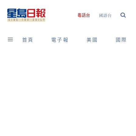
Skip
to
國語台
粵語台
content
首頁
電子報
美國
國際