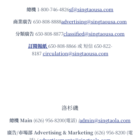
總機
1-800-746-4826
sf@singtaousa.com
商業廣告
650-808-8888
advertising@singtaousa.com
分類廣告
650-808-8877
classified@singtaousa.com
訂閱報紙
650-808-8866 或 短信 650-822-
8187
circulation@singtaousa.com
洛杉磯
總機
Main
(626) 956-8200(電話) /
admin@singtaola.com
廣告/市場部
Advertising & Marketing
(626) 956-8200 (電
話) /
advertisements@singtaola.com