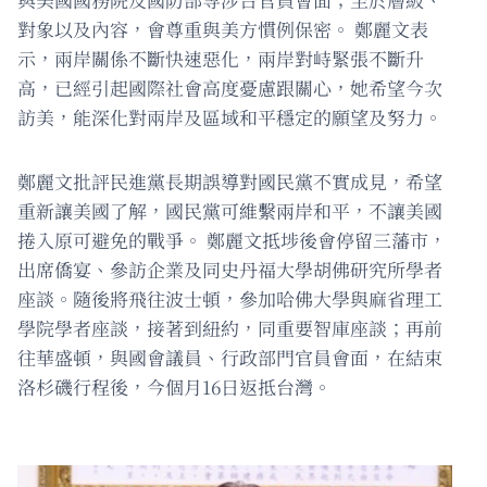
對象以及內容，會尊重與美方慣例保密。 鄭麗文表
示，兩岸關係不斷快速惡化，兩岸對峙緊張不斷升
高，已經引起國際社會高度憂慮跟關心，她希望今次
訪美，能深化對兩岸及區域和平穩定的願望及努力。
鄭麗文批評民進黨長期誤導對國民黨不實成見，希望
重新讓美國了解，國民黨可維繫兩岸和平，不讓美國
捲入原可避免的戰爭。 鄭麗文抵埗後會停留三藩市，
出席僑宴、參訪企業及同史丹福大學胡佛研究所學者
座談。隨後將飛往波士頓，參加哈佛大學與麻省理工
學院學者座談，接著到紐約，同重要智庫座談；再前
往華盛頓，與國會議員、行政部門官員會面，在結束
洛杉磯行程後，今個月16日返抵台灣。