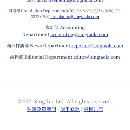
訂閱部 Circulation Department
(626) 956-8227 (電話) /(626) 239-
3323 (傳真)
circulation@singtaola.com
會計部 Accounting
Department
accounting@singtaola.com
新聞採訪部 News Department
reporter@singtaola.com
編輯部 Editorial Department
editor@singtaola.com
© 2021 Sing Tao Ltd. All rights reserved.
私隱政策聲明
|
使⽤條款
|
版權告⽰