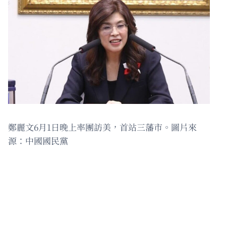
鄭麗文6月1日晚上率團訪美，首站三藩市。圖片來
源：中國國民黨