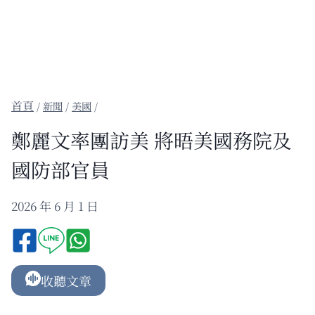
/
新聞
/
美國
/
鄭麗文率團訪美 將晤美國務院及
國防部官員
2026 年 6 月 1 日
收聽文章