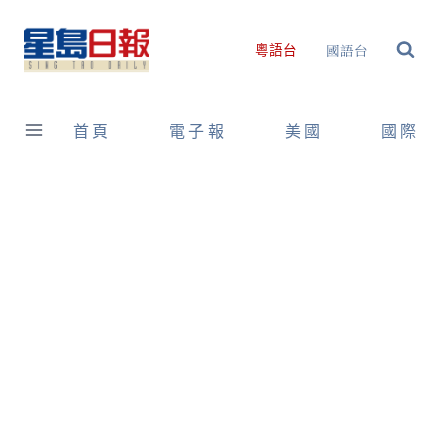
Skip
to
國語台
粵語台
content
首頁
電子報
美國
國際