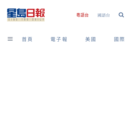
Skip
to
國語台
粵語台
content
首頁
電子報
美國
國際