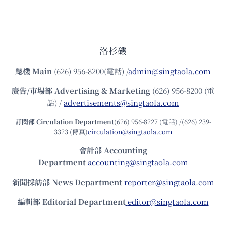
洛杉磯
總機
Main
(626) 956-8200(電話) /
admin@singtaola.com
廣告/市場部
Advertising & Marketing
(626) 956-8200 (電
話) /
advertisements@singtaola.com
訂閱部 Circulation Department
(626) 956-8227 (電話) /(626) 239-
3323 (傳真)
circulation@singtaola.com
會計部 Accounting
Department
accounting@singtaola.com
新聞採訪部 News Department
reporter@singtaola.com
編輯部 Editorial Department
editor@singtaola.com