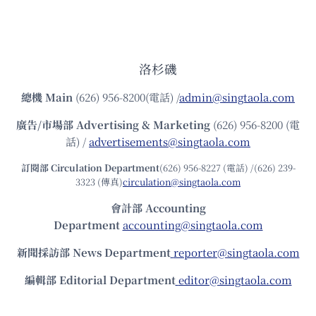
洛杉磯
總機
Main
(626) 956-8200(電話) /
admin@singtaola.com
廣告/市場部
Advertising & Marketing
(626) 956-8200 (電
話) /
advertisements@singtaola.com
訂閱部 Circulation Department
(626) 956-8227 (電話) /(626) 239-
3323 (傳真)
circulation@singtaola.com
會計部 Accounting
Department
accounting@singtaola.com
新聞採訪部 News Department
reporter@singtaola.com
編輯部 Editorial Department
editor@singtaola.com