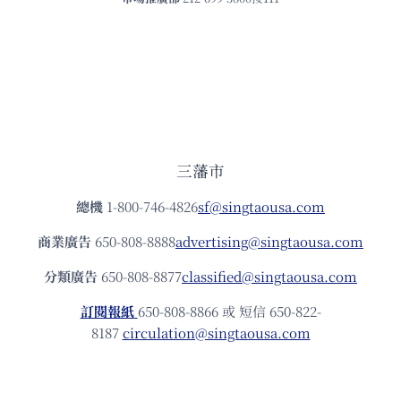
三藩市
總機
1-800-746-4826
sf@singtaousa.com
商業廣告
650-808-8888
advertising@singtaousa.com
分類廣告
650-808-8877
classified@singtaousa.com
訂閱報紙
650-808-8866 或 短信 650-822-
8187
circulation@singtaousa.com