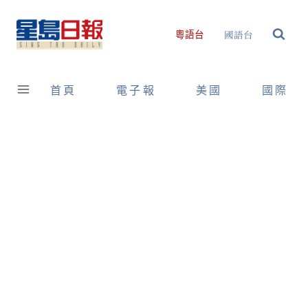
Skip
to
國語台
粵語台
content
首頁
電子報
美國
國際