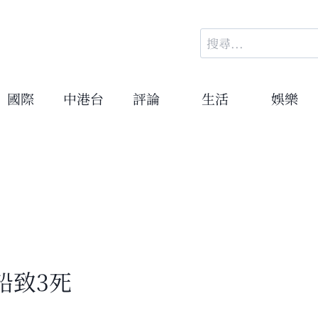
搜
尋
關
鍵
國際
中港台
評論
生活
娛樂
字:
船致3死