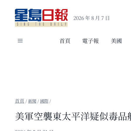
Skip
to
2026 年 8 月 7 日
content
首頁
電子報
美國
/
新聞
/
國際
/
美軍空襲東太平洋疑似毒品