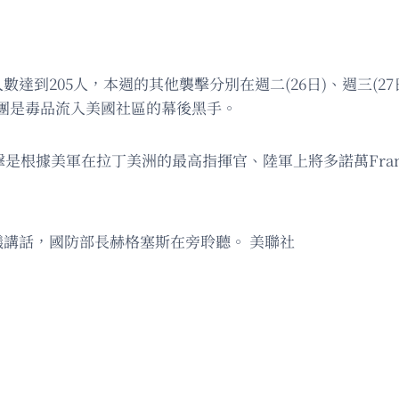
到205人，本週的其他襲擊分別在週二(26日)、週三(27
團是毒品流入美國社區的幕後黑手。
據美軍在拉丁美洲的最高指揮官、陸軍上將多諾萬Francis 
議講話，國防部長赫格塞斯在旁聆聽。 美聯社