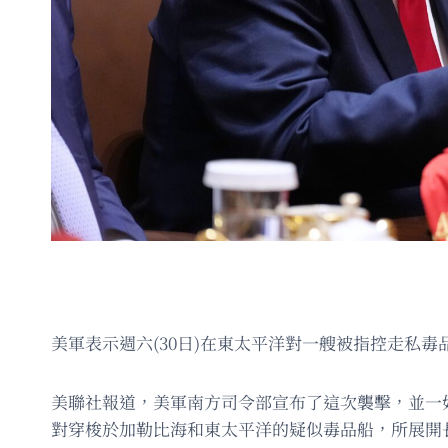
美軍表示週六(30日)在東太平洋對一艘被指控走私
美聯社報道，美軍南方司令部宣布了這次襲擊，並一
對穿梭於加勒比海和東太平洋的疑似毒品船，所展開