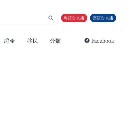
粵語台直播
國語台直播
房產
移民
分類
Facebook