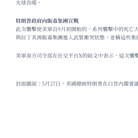
火球吞噬。
特朗普政府向販毒集團宣戰
此次襲擊使美軍自9月初開始的一系列襲擊中的死亡人數達
與拉丁美洲販毒集團進入武裝衝突狀態，並稱這些集
美軍南方司令部在社交平台X的貼文中表示，這次襲擊是根
封面圖說：5月27日，美國總統特朗普在白宮內閣會