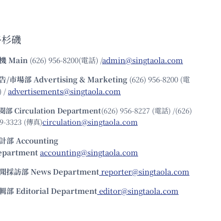
洛杉磯
機
Main
(626) 956-8200(電話) /
admin@singtaola.com
告/市場部
Advertising & Marketing
(626) 956-8200 (電
 /
advertisements@singtaola.com
閱部 Circulation Department
(626) 956-8227 (電話) /(626)
9-3323 (傳真)
circulation@singtaola.com
計部 Accounting
epartment
accounting@singtaola.com
聞採訪部 News Department
reporter@singtaola.com
輯部 Editorial Department
editor@singtaola.com