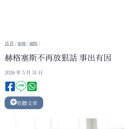
/
新聞
/
國際
/
赫格塞斯不再放狠話 事出有因
2026 年 5 月 31 日
收聽文章