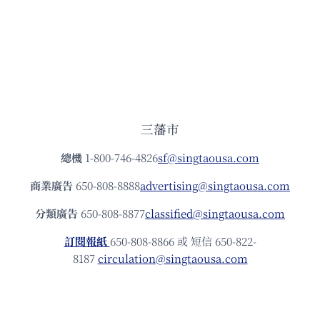
三藩市
總機
1-800-746-4826
sf@singtaousa.com
商業廣告
650-808-8888
advertising@singtaousa.com
分類廣告
650-808-8877
classified@singtaousa.com
訂閱報紙
650-808-8866 或 短信 650-822-
8187
circulation@singtaousa.com