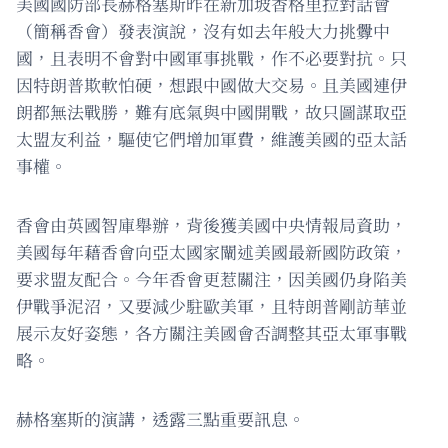
美國國防部長赫格塞斯昨在新加坡香格里拉對話會
（簡稱香會）發表演說，沒有如去年般大力挑釁中
國，且表明不會對中國軍事挑戰，作不必要對抗。只
因特朗普欺軟怕硬，想跟中國做大交易。且美國連伊
朗都無法戰勝，難有底氣與中國開戰，故只圖謀取亞
太盟友利益，驅使它們增加軍費，維護美國的亞太話
事權。
香會由英國智庫舉辦，背後獲美國中央情報局資助，
美國每年藉香會向亞太國家闡述美國最新國防政策，
要求盟友配合。今年香會更惹關注，因美國仍身陷美
伊戰爭泥沼，又要減少駐歐美軍，且特朗普剛訪華並
展示友好姿態，各方關注美國會否調整其亞太軍事戰
略。
赫格塞斯的演講，透露三點重要訊息。