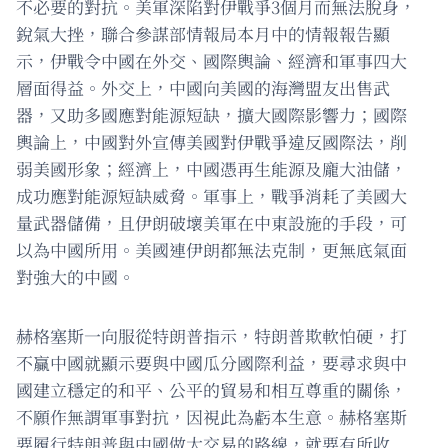
不必要的對抗。美軍深陷對伊戰爭3個月而無法脫身，
銳氣大挫，聯合參謀部情報局本月中的情報報告顯
示，伊戰令中國在外交、國際輿論、經濟和軍事四大
層面得益。外交上，中國向美國的海灣盟友出售武
器，又助多國應對能源短缺，擴大國際影響力；國際
輿論上，中國對外宣傳美國對伊戰爭違反國際法，削
弱美國形象；經濟上，中國憑再生能源及龐大油儲，
成功應對能源短缺威脅。軍事上，戰爭消耗了美國大
量武器儲備，且伊朗破壞美軍在中東設施的手段，可
以為中國所用。美國連伊朗都無法克制，更無底氣面
對強大的中國。
赫格塞斯一向服從特朗普指示，特朗普欺軟怕硬，打
不贏中國就顯示要與中國瓜分國際利益，要尋求與中
國建立穩定的和平、公平的貿易和相互尊重的關係，
不願作無謂軍事對抗，因視此為虧本生意。赫格塞斯
要履行特朗普與中國做大交易的路線，就要有所收