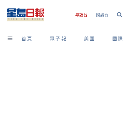
Skip
to
國語台
粵語台
content
首頁
電子報
美國
國際