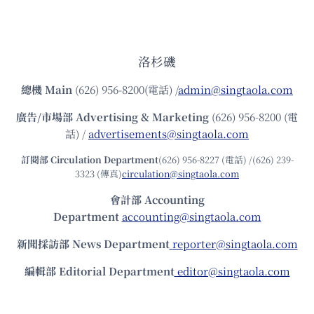
洛杉磯
總機
Main
(626) 956-8200(電話) /
admin@singtaola.com
廣告/市場部
Advertising & Marketing
(626) 956-8200 (電
話) /
advertisements@singtaola.com
訂閱部 Circulation Department
(626) 956-8227 (電話) /(626) 239-
3323 (傳真)
circulation@singtaola.com
會計部 Accounting
Department
accounting@singtaola.com
新聞採訪部 News Department
reporter@singtaola.com
編輯部 Editorial Department
editor@singtaola.com