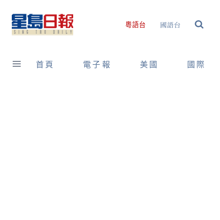
Skip
to
國語台
粵語台
content
首頁
電子報
美國
國際