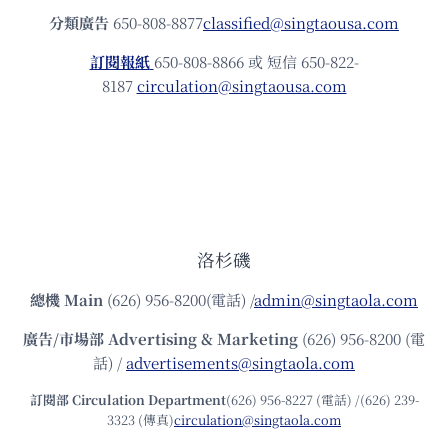
分類廣告
650-808-8877
classified@singtaousa.com
訂閱報紙
650-808-8866 或 短信 650-822-
8187
circulation@singtaousa.com
洛杉磯
總機
Main
(626) 956-8200(電話) /
admin@singtaola.com
廣告/市場部
Advertising & Marketing
(626) 956-8200 (電
話) /
advertisements@singtaola.com
訂閱部 Circulation Department
(626) 956-8227 (電話) /(626) 239-
3323 (傳真)
circulation@singtaola.com