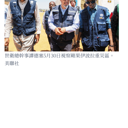
世衛總幹事譚德塞5月30日視察剛果伊波拉重災區。
美聯社