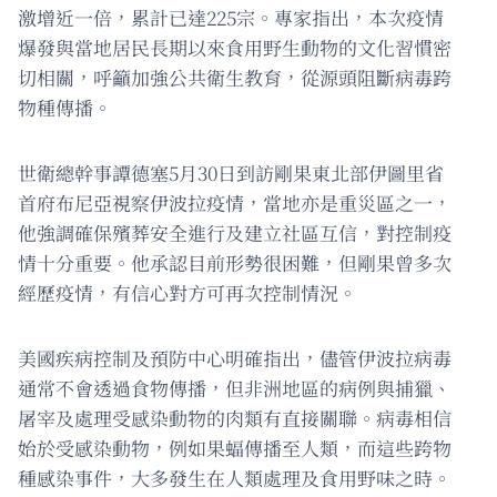
激增近一倍，累計已達225宗。專家指出，本次疫情
爆發與當地居民長期以來食用野生動物的文化習慣密
切相關，呼籲加強公共衛生教育，從源頭阻斷病毒跨
物種傳播。
世衛總幹事譚德塞5月30日到訪剛果東北部伊圖里省
首府布尼亞視察伊波拉疫情，當地亦是重災區之一，
他強調確保殯葬安全進行及建立社區互信，對控制疫
情十分重要。他承認目前形勢很困難，但剛果曾多次
經歷疫情，有信心對方可再次控制情況。
美國疾病控制及預防中心明確指出，儘管伊波拉病毒
通常不會透過食物傳播，但非洲地區的病例與捕獵、
屠宰及處理受感染動物的肉類有直接關聯。病毒相信
始於受感染動物，例如果蝠傳播至人類，而這些跨物
種感染事件，大多發生在人類處理及食用野味之時。