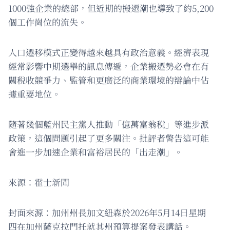
1000強企業的總部，但近期的搬遷潮也導致了約5,200
個工作崗位的流失。
人口遷移模式正變得越來越具有政治意義。經濟表現
經常影響中期選舉的訊息傳遞，企業搬遷勢必會在有
關稅收競爭力、監管和更廣泛的商業環境的辯論中佔
據重要地位。
隨著幾個藍州民主黨人推動「億萬富翁稅」等進步派
政策，這個問題引起了更多關注。批評者警告這可能
會進一步加速企業和富裕居民的「出走潮」。
來源：霍士新聞
封面來源：加州州長加文紐森於2026年5月14日星期
四在加州薩克拉門托就其州預算提案發表講話。