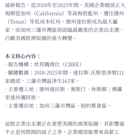
最新報告，從2018年至2025年間，美國企業總部正大
規模從加州（California）等高稅收藍州，遷往德州
（Texas）等低成本紅州。德州達拉斯成為最大贏
家，而加州三藩市灣區則面臨最嚴重的企業出走潮，
凸顯美國經濟版圖的重大轉變。
本文核心內容：
· 報告機構：世邦魏理仕（CBRE）
· 關鍵數據：2018-2025年間，達拉斯-沃斯堡淨增111
家總部，三藩市灣區淨失163家。
· 主要遷入地：德州達拉斯、奧斯汀、休斯頓；佛羅
里達州邁阿密。
· 主要遷出地：加州三藩市灣區、紐約都會區。
這股企業出走潮正在重塑美國的商業版圖，其影響遠
不止是州際間的面子之爭。企業總部能帶來高薪工