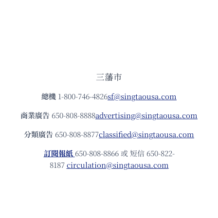
三藩市
總機
1-800-746-4826
sf@singtaousa.com
商業廣告
650-808-8888
advertising@singtaousa.com
分類廣告
650-808-8877
classified@singtaousa.com
訂閱報紙
650-808-8866 或 短信 650-822-
8187
circulation@singtaousa.com