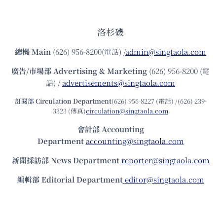
洛杉磯
總機
Main
(626) 956-8200(電話) /
admin@singtaola.com
廣告/市場部
Advertising & Marketing
(626) 956-8200 (電
話) /
advertisements@singtaola.com
訂閱部 Circulation Department
(626) 956-8227 (電話) /(626) 239-
3323 (傳真)
circulation@singtaola.com
會計部 Accounting
Department
accounting@singtaola.com
新聞採訪部 News Department
reporter@singtaola.com
編輯部 Editorial Department
editor@singtaola.com