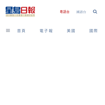
Skip
to
國語台
粵語台
content
首頁
電子報
美國
國際