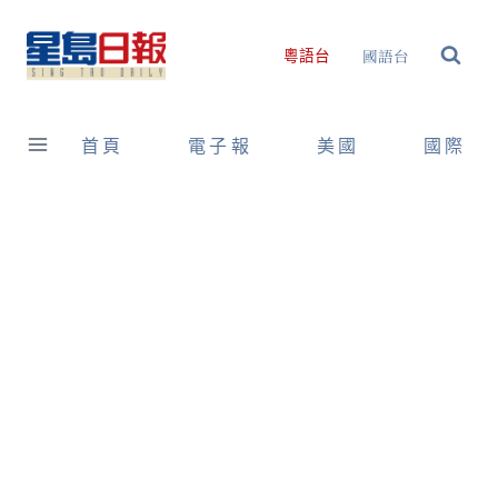
Skip
to
國語台
粵語台
content
首頁
電子報
美國
國際