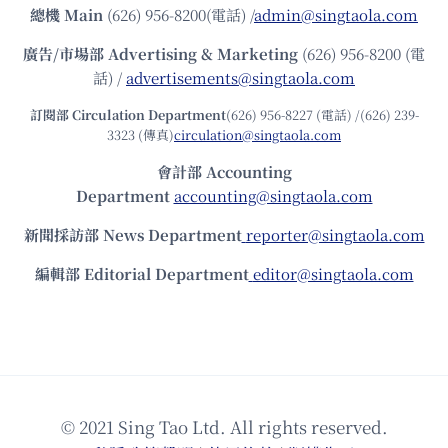
總機
Main
(626) 956-8200(電話) /
admin@singtaola.com
廣告/市場部
Advertising & Marketing
(626) 956-8200 (電
話) /
advertisements@singtaola.com
訂閱部 Circulation Department
(626) 956-8227 (電話) /(626) 239-
3323 (傳真)
circulation@singtaola.com
會計部 Accounting
Department
accounting@singtaola.com
新聞採訪部 News Department
reporter@singtaola.com
編輯部 Editorial Department
editor@singtaola.com
© 2021 Sing Tao Ltd. All rights reserved.