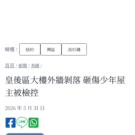
精選：
紐約
灣區
洛杉磯
/
新聞
/
美國
/
皇後區大樓外牆剝落 砸傷少年屋
主被檢控
2026 年 5 月 31 日