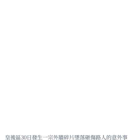
皇後區30日發生一宗外牆碎片墜落砸傷路人的意外事