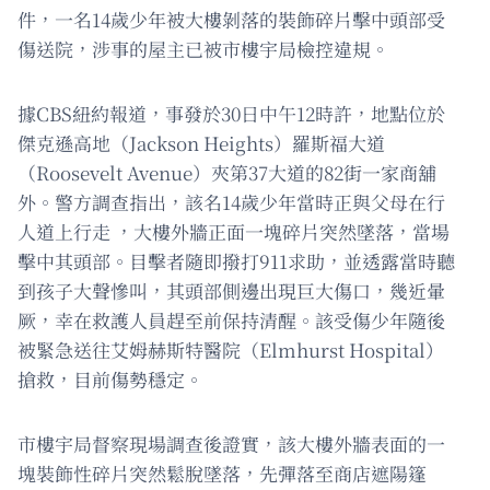
件，一名14歲少年被大樓剝落的裝飾碎片擊中頭部受
傷送院，涉事的屋主已被市樓宇局檢控違規。
據CBS紐約報道，事發於30日中午12時許，地點位於
傑克遜高地（Jackson Heights）羅斯福大道
（Roosevelt Avenue）夾第37大道的82街一家商舖
外。警方調查指出，該名14歲少年當時正與父母在行
人道上行走 ，大樓外牆正面一塊碎片突然墜落，當場
擊中其頭部。目擊者隨即撥打911求助，並透露當時聽
到孩子大聲慘叫，其頭部側邊出現巨大傷口，幾近暈
厥，幸在救護人員趕至前保持清醒。該受傷少年隨後
被緊急送往艾姆赫斯特醫院（Elmhurst Hospital）
搶救，目前傷勢穩定。
市樓宇局督察現場調查後證實，該大樓外牆表面的一
塊裝飾性碎片突然鬆脫墜落，先彈落至商店遮陽篷