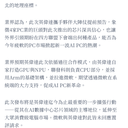
北的地理座標。
業界認為，此次英偉達攜手夥伴大陣仗提前預告，象
徵4家PC業的巨頭對此次推出的芯片深具信心，也讓
外界引頸期盼在四方聯盟下會端出何種產品，能否為
今年疲軟的PC市場掀起新一波AI PC的熱潮。
業界預期英偉達此次依循過往合作模式，由英偉達自
家打造GPU與NPU，聯發科則負責CPU部分，並採
用Arm的基礎架構，並拉進微軟，期望透過微軟在系
統端的大力支持，促成AI PC新革命。
此次發布將是英偉達迄今為止最重要的一步擴張行動
——從其在AI數據中心芯片領域的主導地位，延伸至
大眾消費級電腦市場。微軟與英偉達對此皆未回應置
評請求。