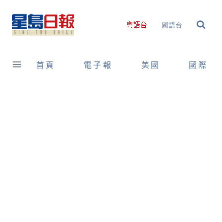
Skip
to
國語台
粵語台
content
首頁
電子報
美國
國際