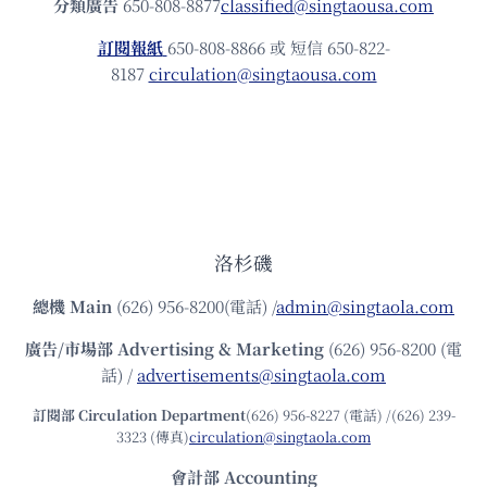
分類廣告
650-808-8877
classified@singtaousa.com
訂閱報紙
650-808-8866 或 短信 650-822-
8187
circulation@singtaousa.com
洛杉磯
總機
Main
(626) 956-8200(電話) /
admin@singtaola.com
廣告/市場部
Advertising & Marketing
(626) 956-8200 (電
話) /
advertisements@singtaola.com
訂閱部 Circulation Department
(626) 956-8227 (電話) /(626) 239-
3323 (傳真)
circulation@singtaola.com
會計部 Accounting