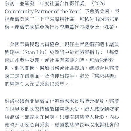
參訪，並頒發「年度社區合作夥伴獎」（2026
Community Partner of the Year）予慈濟美國，表
揚慈濟美國三十七年來深耕社區、無私付出的慈悲足
跡。慈濟美國總會執行長李瓊薫代表接受此一殊榮。
「美國華裔民選官員協會」現任主席暨鑽石吧市議員
劉珝林（Stan Liu）於致詞中肯定慈濟指出：「每當
南加州發生災難，或社區有需要之時，無論急難救
助、個案關懷、醫療服務或社區援助，總能看見慈濟
志工走在最前面，及時伸出援手，這分『慈悲共善』
的精神令人深受感動也感恩。」
駐洛杉磯台北經濟文化辦事處處長馬博元提及，慈濟
在世界多個國家持續散播慈悲大愛，讓人感受到安定
與溫暖，無論身在何處，只要看到慈濟人身影，內心
便會升起安心與感動，更讚歎慈濟長年以來對社會的