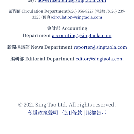
訂閱部 Circulation Department
(626) 956-8227 (電話) /(626) 239-
3323 (傳真)
circulation@singtaola.com
會計部 Accounting
Department
accounting@singtaola.com
新聞採訪部 News Department
reporter@singtaola.com
編輯部 Editorial Department
editor@singtaola.com
© 2021 Sing Tao Ltd. All rights reserved.
私隱政策聲明
|
使⽤條款
|
版權告⽰