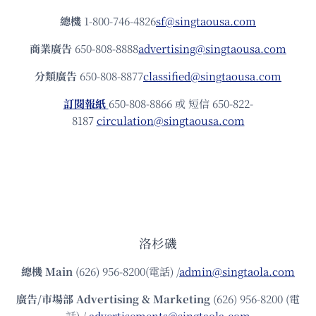
總機
1-800-746-4826
sf@singtaousa.com
商業廣告
650-808-8888
advertising@singtaousa.com
分類廣告
650-808-8877
classified@singtaousa.com
訂閱報紙
650-808-8866 或 短信 650-822-
8187
circulation@singtaousa.com
洛杉磯
總機
Main
(626) 956-8200(電話) /
admin@singtaola.com
廣告/市場部
Advertising & Marketing
(626) 956-8200 (電
話) /
advertisements@singtaola.com