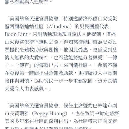
無私奉獻與人道精神。
「美國華裔民選官員協會」特別邀請洛杉磯山火受災
區阿爾塔迪納社區（Altadena）的災民團體代表
Boon Lim，來到活動現場現身說法。他提到，遭遇
山火後當他徬徨無助之際，得知慈濟能即時為受災民
眾提供急難救助款與關懷，他因此受惠，更感受到慈
濟人無私的大愛精神，也希望能將這分善與愛「一傳
十、十傳百」的傳遞出去，來回饋社區。「慈濟不僅
在災後第一時間提供急難救助款，更持續投入中長期
陪伴與關懷，協助災民一步一步重建家園，這分長情
大愛令人由衷感佩。」
「美國華裔民選官員協會」候任主席暨約巴林達市副
市長黃瑞雅（Peggy Huang），也在致詞中肯定慈濟
美國多年來在社區的深耕付出，為社區帶來正向安定
的力量，也讓更多民眾感受到愛與希望。