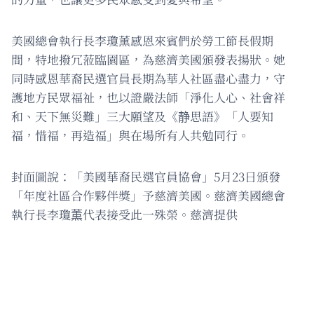
美國總會執行長李瓊薰感恩來賓們於勞工節長假期
間，特地撥冗蒞臨園區，為慈濟美國頒發表揚狀。她
同時感恩華裔民選官員長期為華人社區盡心盡力，守
護地方民眾福祉，也以證嚴法師「淨化人心、社會祥
和、天下無災難」三大願望及《静思語》「人要知
福，惜福，再造福」與在場所有人共勉同行。
封面圖說：「美國華裔民選官員協會」5月23日頒發
「年度社區合作夥伴獎」予慈濟美國。慈濟美國總會
執行長李瓊薫代表接受此一殊榮。慈濟提供