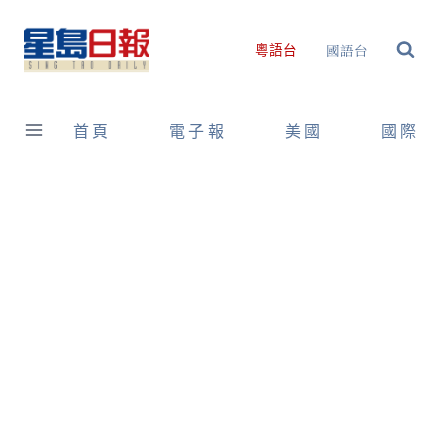
Skip
to
國語台
粵語台
content
首頁
電子報
美國
國際