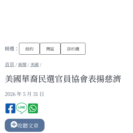
精選：
紐約
灣區
洛杉磯
/
新聞
/
美國
/
美國華裔民選官員協會表揚慈濟
2026 年 5 月 31 日
收聽文章