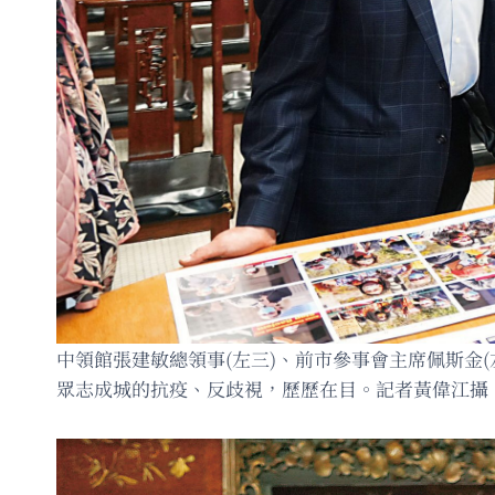
中領館張建敏總領事(左三)、前市參事會主席佩斯金(
眾志成城的抗疫、反歧視，歷歷在目。記者黃偉江攝