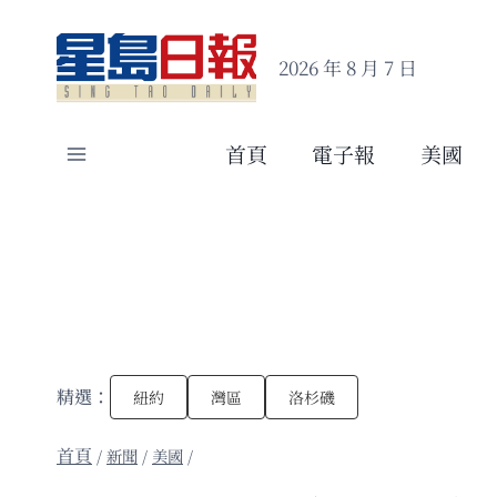
Skip
to
2026 年 8 月 7 日
content
首頁
電子報
美國
精選：
紐約
灣區
洛杉磯
/
新聞
/
美國
/