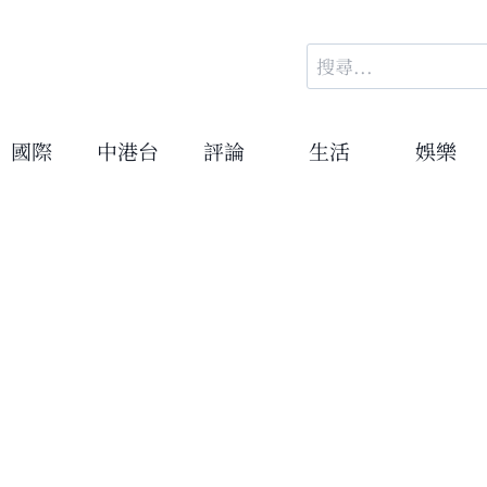
搜
尋
關
鍵
國際
中港台
評論
生活
娛樂
字: