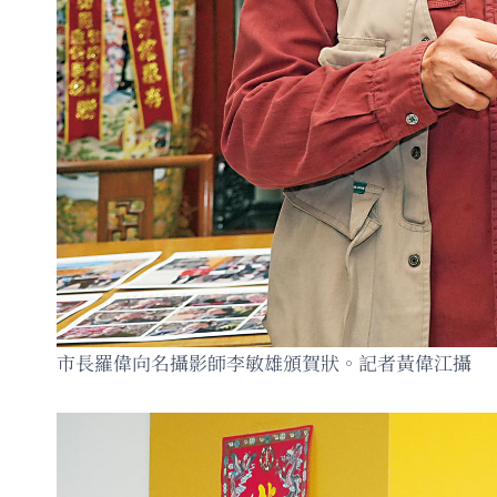
市長羅偉向名攝影師李敏雄頒賀狀。記者黃偉江攝