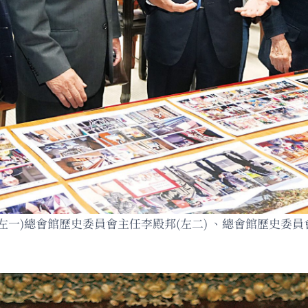
左一)總會館歷史委員會主任李殿邦(左二) 、總會館歷史委