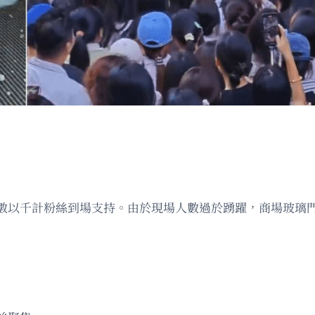
數以千計粉絲到場支持。由於現場人數過於踴躍，商場玻璃門