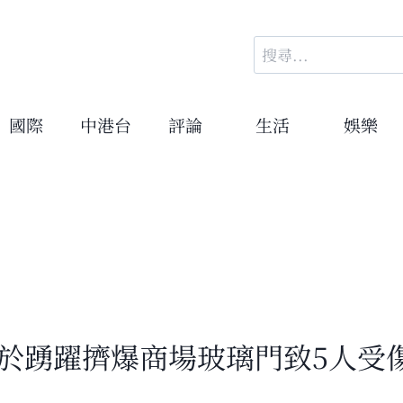
搜
尋
關
鍵
國際
中港台
評論
生活
娛樂
字:
過於踴躍擠爆商場玻璃門致5人受