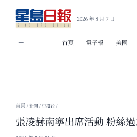
Skip
to
2026 年 8 月 7 日
content
首頁
電子報
美國
/
新聞
/
中港台
/
張凌赫南寧出席活動 粉絲