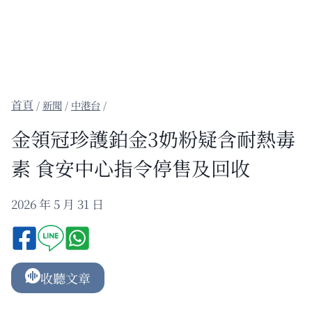
/
新聞
/
中港台
/
金領冠珍護鉑金3奶粉疑含耐熱毒
素 食安中心指令停售及回收
2026 年 5 月 31 日
收聽文章