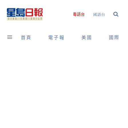
Skip
to
國語台
粵語台
content
首頁
電子報
美國
國際