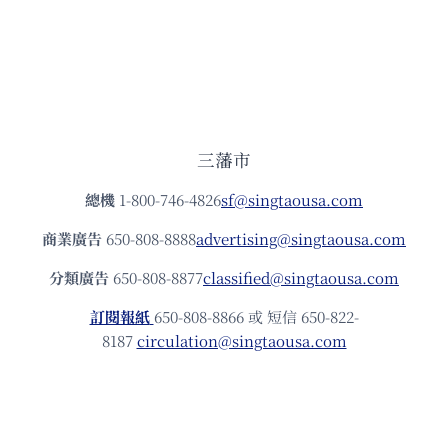
三藩市
總機
1-800-746-4826
sf@singtaousa.com
商業廣告
650-808-8888
advertising@singtaousa.com
分類廣告
650-808-8877
classified@singtaousa.com
訂閱報紙
650-808-8866 或 短信 650-822-
8187
circulation@singtaousa.com