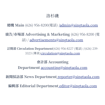
洛杉磯
總機
Main
(626) 956-8200(電話) /
admin@singtaola.com
廣告/市場部
Advertising & Marketing
(626) 956-8200 (電
話) /
advertisements@singtaola.com
訂閱部 Circulation Department
(626) 956-8227 (電話) /(626) 239-
3323 (傳真)
circulation@singtaola.com
會計部 Accounting
Department
accounting@singtaola.com
新聞採訪部 News Department
reporter@singtaola.com
編輯部 Editorial Department
editor@singtaola.com