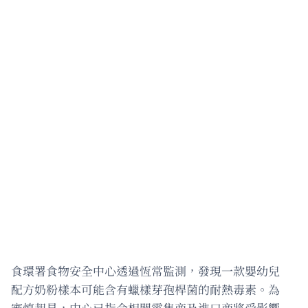
食環署食物安全中心透過恆常監測，發現一款嬰幼兒
配方奶粉樣本可能含有蠟樣芽孢桿菌的耐熱毒素。為
審慎起見，中心已指令相關零售商及進口商將受影響