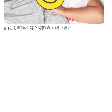
許維恩整晚抱著女兒睡覺。網上圖片