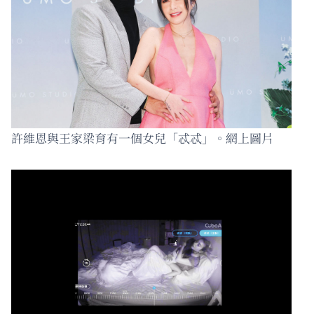
許維恩與王家梁育有一個女兒「忒忒」。網上圖片