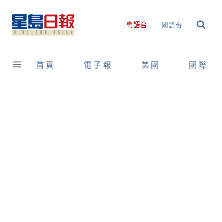
Skip
to
國語台
粵語台
content
首頁
電子報
美國
國際