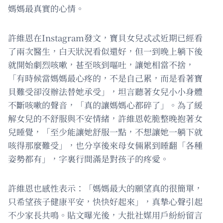
媽媽最真實的心情。
許維恩在Instagram發文，寶貝女兒忒忒近期已經看
了兩次醫生，白天狀況看似還好，但一到晚上躺下後
就開始劇烈咳嗽，甚至咳到嘔吐，讓她相當不捨，
「有時候當媽媽最心疼的，不是自己累，而是看著寶
貝難受卻沒辦法替她承受」，坦言聽著女兒小小身體
不斷咳嗽的聲音，「真的讓媽媽心都碎了」。為了緩
解女兒的不舒服與不安情緒，許維恩乾脆整晚抱著女
兒睡覺，「至少能讓她舒服一點，不想讓她一躺下就
咳得那麼難受」，也分享後來母女倆累到睡翻「各種
姿勢都有」，字裏行間滿是對孩子的疼愛。
許維恩也感性表示：「媽媽最大的願望真的很簡單，
只希望孩子健康平安，快快好起來」，真摯心聲引起
不少家長共鳴。貼文曝光後，大批社媒用戶紛紛留言