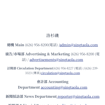
洛杉磯
總機
Main
(626) 956-8200(電話) /
admin@singtaola.com
廣告/市場部
Advertising & Marketing
(626) 956-8200 (電
話) /
advertisements@singtaola.com
訂閱部 Circulation Department
(626) 956-8227 (電話) /(626) 239-
3323 (傳真)
circulation@singtaola.com
會計部 Accounting
Department
accounting@singtaola.com
新聞採訪部 News Department
reporter@singtaola.com