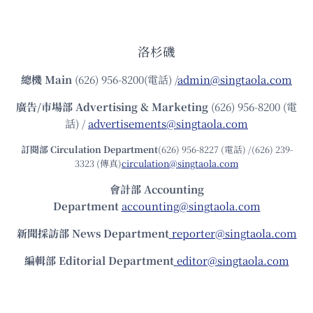
洛杉磯
總機
Main
(626) 956-8200(電話) /
admin@singtaola.com
廣告/市場部
Advertising & Marketing
(626) 956-8200 (電
話) /
advertisements@singtaola.com
訂閱部 Circulation Department
(626) 956-8227 (電話) /(626) 239-
3323 (傳真)
circulation@singtaola.com
會計部 Accounting
Department
accounting@singtaola.com
新聞採訪部 News Department
reporter@singtaola.com
編輯部 Editorial Department
editor@singtaola.com