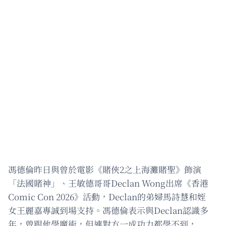
馮德倫昨日與曾於電影《賭俠2之上海灘賭聖》飾演
「法國賭神」、王敏德哥哥Declan Wong出席《香港
Comic Con 2026》活動，Declan的弟婦馬詩慧和姪
女王麗嘉專誠到場支持。馮德倫表示與Declan認識多
年，曾跟他學魔術，但連對方一成功力都學不到，