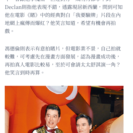
Declan則指他表現不錯，透露現居新西蘭，問到可知
他在電影《賭》中的經典對白「我要驗牌」片段在內
地網上瘋傳而爆紅？他笑言知道，希望有機會再拍
戲。
馮德倫則表示有意拍賭片，但電影業不景，自己拍就
較難，可考慮先在漫畫方面發展，認為漫畫成功後，
再拍真人電影比較易，至於可會請太太舒淇演一角？
他笑言到時再算。