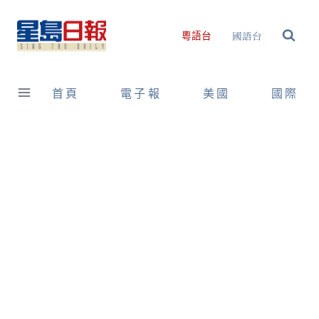
Skip
to
國語台
粵語台
content
首頁
電子報
美國
國際