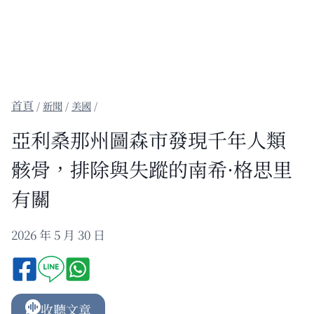
/
新聞
/
美國
/
亞利桑那州圖森市發現千年人類
骸骨，排除與失蹤的南希·格思里
有關
2026 年 5 月 30 日
收聽文章