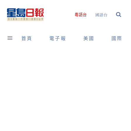
Skip
to
國語台
粵語台
content
首頁
電子報
美國
國際