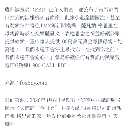
聯邦調查局（FBI）已介入調查，並公布了南希家門
口拍到的涉嫌綁架者錄像。此案引起全國關注，甚至
有勒索信件寄往TMZ等新聞機構。薩凡納·格思里在
母親節時於社交媒體發文，表達思念之情並呼籲公眾
提供線索，重申家人提供100萬美元獎金尋找母親。她
寫道：「我們永遠不會停止尋找你。在找到你之前，
我們永遠不會安心。」當局呼籲任何有資訊的民眾致
電FBI熱線1-800-CALL-FBI。
來源：fox5ny.com
封面來源：2026年3月6日星期五，從空中拍攝的照片
顯示了失踪的“今日秀”主持人薩凡納·格思裡的母親
南希·格思裡的家，地點位於亞利桑那州圖森市。 美
聯社