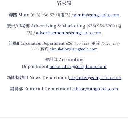
洛杉磯
總機
Main
(626) 956-8200(電話) /
admin@singtaola.com
廣告/市場部
Advertising & Marketing
(626) 956-8200 (電
話) /
advertisements@singtaola.com
訂閱部 Circulation Department
(626) 956-8227 (電話) /(626) 239-
3323 (傳真)
circulation@singtaola.com
會計部 Accounting
Department
accounting@singtaola.com
新聞採訪部 News Department
reporter@singtaola.com
編輯部 Editorial Department
editor@singtaola.com