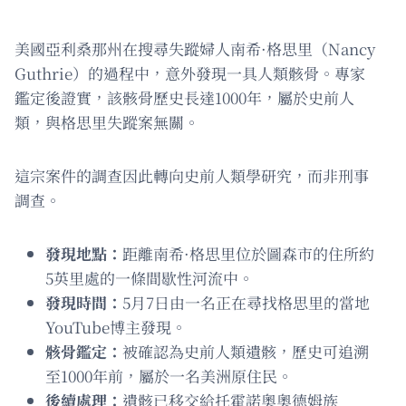
美國亞利桑那州在搜尋失蹤婦人南希·格思里（Nancy
Guthrie）的過程中，意外發現一具人類骸骨。專家
鑑定後證實，該骸骨歷史長達1000年，屬於史前人
類，與格思里失蹤案無關。
這宗案件的調查因此轉向史前人類學研究，而非刑事
調查。
發現地點：
距離南希·格思里位於圖森市的住所約
5英里處的一條間歇性河流中。
發現時間：
5月7日由一名正在尋找格思里的當地
YouTube博主發現。
骸骨鑑定：
被確認為史前人類遺骸，歷史可追溯
至1000年前，屬於一名美洲原住民。
後續處理：
遺骸已移交給托霍諾奧奧德姆族