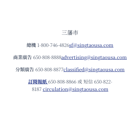
三藩市
總機
1-800-746-4826
sf@singtaousa.com
商業廣告
650-808-8888
advertising@singtaousa.com
分類廣告
650-808-8877
classified@singtaousa.com
訂閱報紙
650-808-8866 或 短信 650-822-
8187
circulation@singtaousa.com