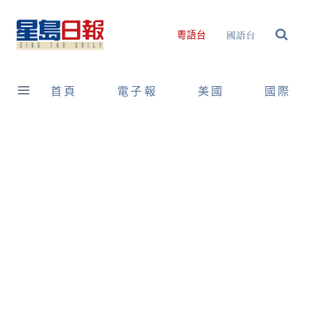
Skip
to
國語台
粵語台
content
首頁
電子報
美國
國際