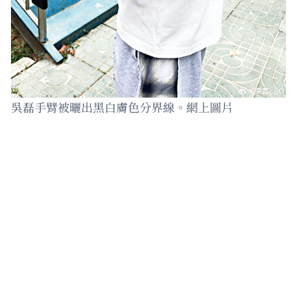
吳磊手臂被曬出黑白膚色分界線。網上圖片