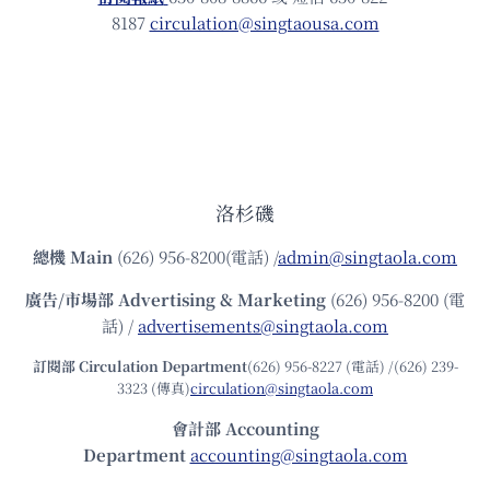
8187
circulation@singtaousa.com
洛杉磯
總機
Main
(626) 956-8200(電話) /
admin@singtaola.com
廣告/市場部
Advertising & Marketing
(626) 956-8200 (電
話) /
advertisements@singtaola.com
訂閱部 Circulation Department
(626) 956-8227 (電話) /(626) 239-
3323 (傳真)
circulation@singtaola.com
會計部 Accounting
Department
accounting@singtaola.com