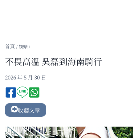
/
娛樂
/
不畏高溫 吳磊到海南騎行
2026 年 5 月 30 日
收聽文章