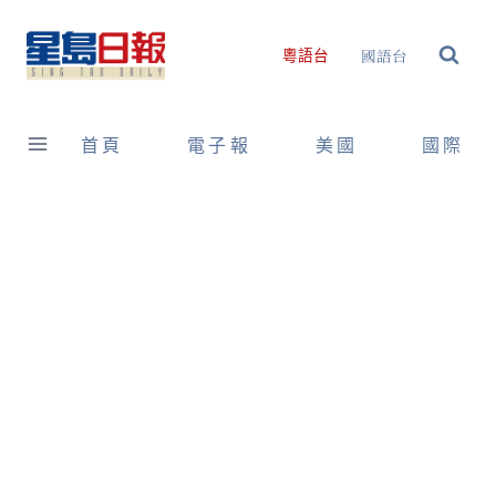
Skip
to
國語台
粵語台
content
首頁
電子報
美國
國際