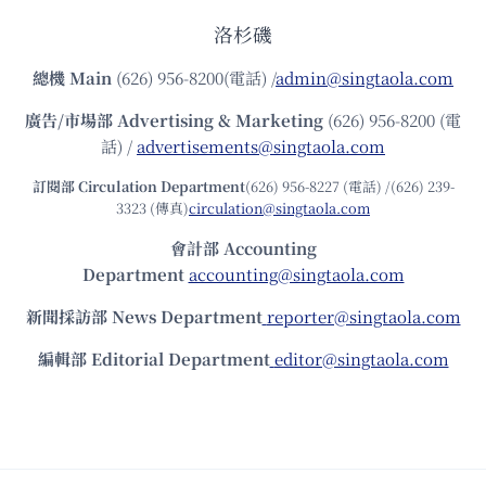
洛杉磯
總機
Main
(626) 956-8200(電話) /
admin@singtaola.com
廣告/市場部
Advertising & Marketing
(626) 956-8200 (電
話) /
advertisements@singtaola.com
訂閱部 Circulation Department
(626) 956-8227 (電話) /(626) 239-
3323 (傳真)
circulation@singtaola.com
會計部 Accounting
Department
accounting@singtaola.com
新聞採訪部 News Department
reporter@singtaola.com
編輯部 Editorial Department
editor@singtaola.com