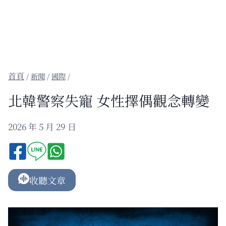
/
新聞
/
國際
/
北韓警察失寵 女性擇偶觀念轉變
2026 年 5 月 29 日
收聽文章