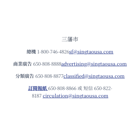
三藩市
總機
1-800-746-4826
sf@singtaousa.com
商業廣告
650-808-8888
advertising@singtaousa.com
分類廣告
650-808-8877
classified@singtaousa.com
訂閱報紙
650-808-8866 或 短信 650-822-
8187
circulation@singtaousa.com