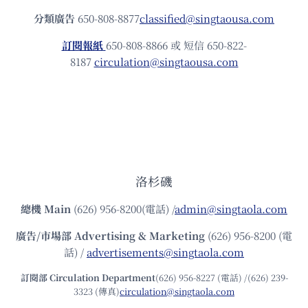
分類廣告
650-808-8877
classified@singtaousa.com
訂閱報紙
650-808-8866 或 短信 650-822-
8187
circulation@singtaousa.com
洛杉磯
總機
Main
(626) 956-8200(電話) /
admin@singtaola.com
廣告/市場部
Advertising & Marketing
(626) 956-8200 (電
話) /
advertisements@singtaola.com
訂閱部 Circulation Department
(626) 956-8227 (電話) /(626) 239-
3323 (傳真)
circulation@singtaola.com