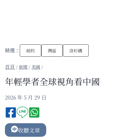
精選：
紐約
灣區
洛杉磯
/
新聞
/
美國
/
年輕學者全球視角看中國
2026 年 5 月 29 日
收聽文章