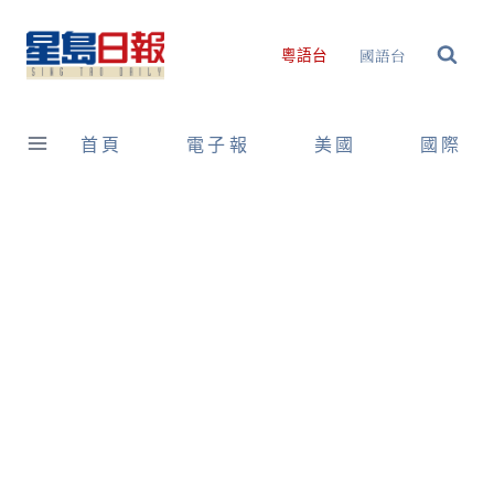
Skip
to
國語台
粵語台
content
首頁
電子報
美國
國際