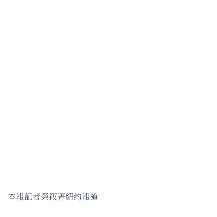
本報記者榮筱箐紐約報道