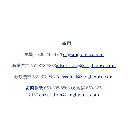
三藩市
總機
1-800-746-4826
sf@singtaousa.com
商業廣告
650-808-8888
advertising@singtaousa.com
分類廣告
650-808-8877
classified@singtaousa.com
訂閱報紙
650-808-8866 或 短信 650-822-
8187
circulation@singtaousa.com