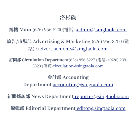
洛杉磯
總機
Main
(626) 956-8200(電話) /
admin@singtaola.com
廣告/市場部
Advertising & Marketing
(626) 956-8200 (電
話) /
advertisements@singtaola.com
訂閱部 Circulation Department
(626) 956-8227 (電話) /(626) 239-
3323 (傳真)
circulation@singtaola.com
會計部 Accounting
Department
accounting@singtaola.com
新聞採訪部 News Department
reporter@singtaola.com
編輯部 Editorial Department
editor@singtaola.com