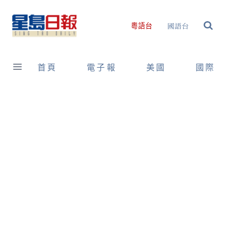
Skip
to
國語台
粵語台
content
首頁
電子報
美國
國際