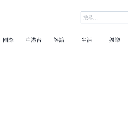
搜
尋
關
鍵
國際
中港台
評論
生活
娛樂
字: