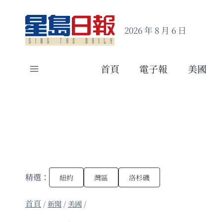
Skip
to
2026 年 8 月 6 日
content
首頁
電子報
美國
精選：
紐約
灣區
洛杉磯
/
新聞
/
美國
/