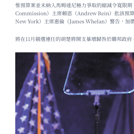
惟預算案並未納入馬姆達尼極力爭取的縮減令寬限期，導致
Commission）主席賴恩（Andrew Rein）批
New York）主席惠倫（James Whelan）警
將在11月競選連任的胡楚將開支暴增歸咎於聯邦政府