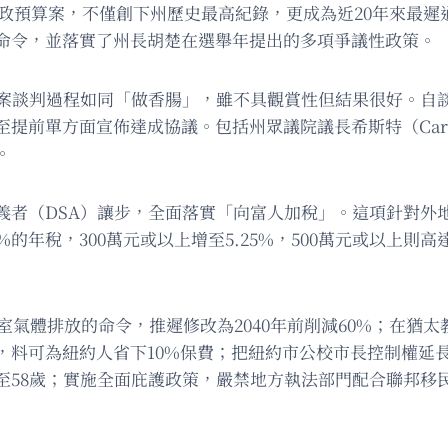
財政預算案，不僅創下州歷史最高紀錄，更成為近20年來最
命令，並落實了州長胡楚在選舉年提出的多項爭議性政策。
算案談判過程如同「做香腸」，雖不具觀賞性但結果很好。自
前單方面宣佈達成協議。包括州眾議院議長希斯特（Carl 
。
義者（DSA）讓步，全面落實「向富人加稅」。這項針對外
的年稅，300萬元或以上增至5.25%，500萬元或以上則高
溫室氣體排放的命令，推遲修改為2040年前削減60%；在猶
，料可為紐約人省下10%保費；把紐約市公校市長控制權延
降至58歲；實施全面庇護政策，嚴禁地方執法部門配合聯邦移民