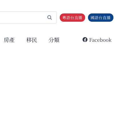
粵語台直播
國語台直播
房產
移民
分類
Facebook