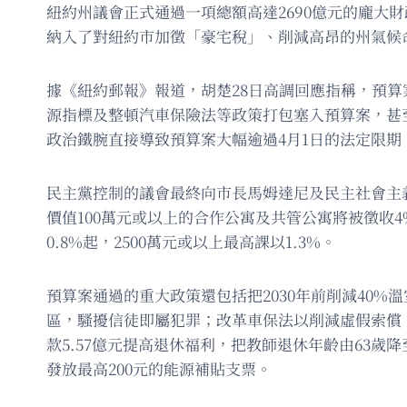
紐約州議會正式通過一項總額高達2690億元的龐大
納入了對紐約市加徵「豪宅稅」、削減高昂的州氣候
據《紐約郵報》報道，胡楚28日高調回應指稱，預
源指標及整頓汽車保險法等政策打包塞入預算案，甚至提
政治鐵腕直接導致預算案大幅逾過4月1日的法定限期
民主黨控制的議會最終向市長馬姆達尼及民主社會主
價值100萬元或以上的合作公寓及共管公寓將被徵收4%
0.8%起，2500萬元或以上最高課以1.3%。
預算案通過的重大政策還包括把2030年前削減40%
區，騷擾信徒即屬犯罪；改革車保法以削減虛假索償
款5.57億元提高退休福利，把教師退休年齡由63歲
發放最高200元的能源補貼支票。