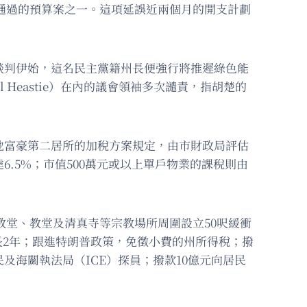
遲通過的預算案之一。這項延誤近兩個月的開支計劃
談判伊始，這名民主黨籍州長便強行將推遲綠色能
Heastie）在內的議會領袖多次譴責，指胡楚的
地富豪第二居所的加稅方案規定，由市財政局評估
達6.5%；市值500萬元或以上單戶物業的課稅則由
太教堂、教堂及清真寺等宗教場所周圍設立50呎緩衝
長2年；跟進特朗普政策，免徵小費的州所得稅；撥
及海關執法局（ICE）探員；撥款10億元向居民