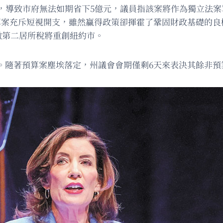
市府無法如期省下5億元，議員指該案將作為獨立法案單獨審議。
該預算案充斥短視開支，雖然贏得政策卻揮霍了鞏固財政基礎的良機。紐約房
告，加徵第二居所稅將重創紐約市。
。隨著預算案塵埃落定，州議會會期僅剩6天來表決其餘非預