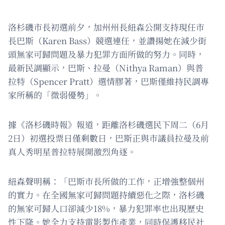
洛杉磯市長初選前夕，加州州長紐森公開支持現任市
長巴斯（Karen Bass）競選連任，並讚揚她在減少街
頭無家可歸問題及暴力犯罪方面所做的努力。同時，
最新民調顯示，巴斯、拉曼（Nithya Raman）與普
拉特（Spencer Pratt）選情膠著，巴斯僅維持民調專
家所稱的「微弱優勢」。
據《洛杉磯時報》報道，距離洛杉磯選民下周二（6月
2日）初選投票日僅剩數日，巴斯正與市議員拉曼及前
真人秀明星普拉特展開激烈角逐。
紐森聲明稱：「巴斯市長所做的工作，正增強整個州
的實力。在全國無家可歸問題持續惡化之際，洛杉磯
的無家可歸人口卻減少18%，暴力犯罪率也出現歷史
性下降。她全力支持電影製作產業，同時保護移民社