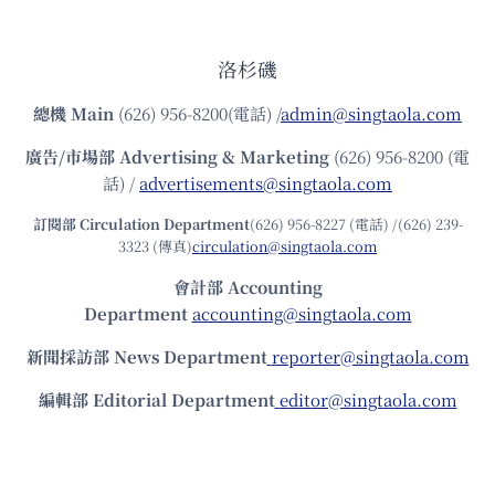
洛杉磯
總機
Main
(626) 956-8200(電話) /
admin@singtaola.com
廣告/市場部
Advertising & Marketing
(626) 956-8200 (電
話) /
advertisements@singtaola.com
訂閱部 Circulation Department
(626) 956-8227 (電話) /(626) 239-
3323 (傳真)
circulation@singtaola.com
會計部 Accounting
Department
accounting@singtaola.com
新聞採訪部 News Department
reporter@singtaola.com
編輯部 Editorial Department
editor@singtaola.com