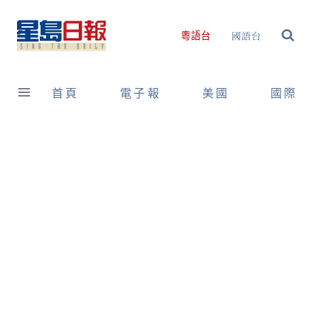
Skip
to
國語台
粵語台
content
首頁
電子報
美國
國際