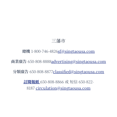
三藩市
總機
1-800-746-4826
sf@singtaousa.com
商業廣告
650-808-8888
advertising@singtaousa.com
分類廣告
650-808-8877
classified@singtaousa.com
訂閱報紙
650-808-8866 或 短信 650-822-
8187
circulation@singtaousa.com