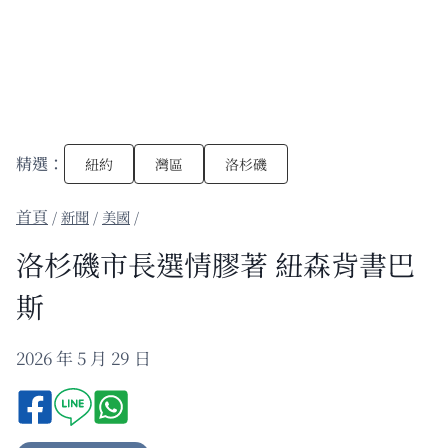
精選：
紐約
灣區
洛杉磯
/
新聞
/
美國
/
洛杉磯市長選情膠著 紐森背書巴
斯
2026 年 5 月 29 日