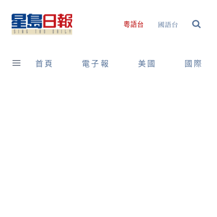
Skip
to
國語台
粵語台
content
首頁
電子報
美國
國際