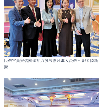
民選官員與僑團領袖力挺饒影凡進入決選。 記者陸新
攝