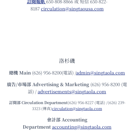
訂閱報紙
650-808-8866 或 短信 650-822-
8187
circulation@singtaousa.com
洛杉磯
總機
Main
(626) 956-8200(電話) /
admin@singtaola.com
廣告/市場部
Advertising & Marketing
(626) 956-8200 (電
話) /
advertisements@singtaola.com
訂閱部 Circulation Department
(626) 956-8227 (電話) /(626) 239-
3323 (傳真)
circulation@singtaola.com
會計部 Accounting
Department
accounting@singtaola.com