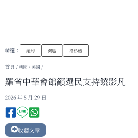
精選：
紐約
灣區
洛杉磯
/
新聞
/
美國
/
羅省中華會館籲選民支持饒影凡
2026 年 5 月 29 日
收聽文章