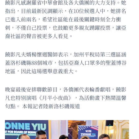
饒影凡感謝羅省中華會館及各大僑團的大力支持。她
指出，目前最新民調顯示，在10位候選人中，她排名
已進入前兩名，希望社區能在最後關鍵時刻全力衝
刺，不僅自己投票，也鼓勵更多親友踴躍投票，讓亞
裔社區的聲音被更多人看見。
饒影凡夫婿楊懷週醫師表示，加州平稅局第三選區涵
蓋洛杉磯縣88個城市，包括亞裔人口眾多的聖蓋博谷
地區，因此這場選舉意義重大。
晚宴最後安排聯歡節目，各僑團代表輪番獻唱，饒影
凡也特別演唱《月半小夜曲》，為活動畫下熱鬧溫馨
句點。 本報記者陸新洛杉磯報道