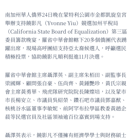
南加州華人僑界24日晚在蒙特利公園市金都凱旋皇宮
舉辦支持饒影凡（Yvonne Yiu）競選加州平稅局
（California State Board of Equalization）第三區
委員籌款晚宴，羅省中華會館轄下20多個僑團代表踴
躍出席，現場高呼團結支持亞太裔候選人，呼籲選民
積極投票，協助饒影凡順利挺進11月決選。
羅省中華會館主席聶澤英、副主席朱栢田、副監事長
梁國輝、顧問張自豪、伍尚齊、黃鍾艷珍，黃氏宗親
會主席黃勇華、飛虎隊研究院院長陳燦培，以及蒙市
市長楊安立、市議員吳紹榮、鑽石吧市議員鄧嘉猷、
核桃谷水區董事李敏妮、前阿罕布拉學區教委黃趙企
晨等民選官員及社區領袖逾百位嘉賓到場支持。
聶澤英表示，饒影凡不僅擁有經濟學學士與財務碩士