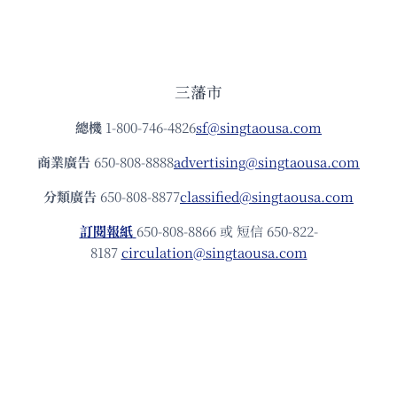
三藩市
總機
1-800-746-4826
sf@singtaousa.com
商業廣告
650-808-8888
advertising@singtaousa.com
分類廣告
650-808-8877
classified@singtaousa.com
訂閱報紙
650-808-8866 或 短信 650-822-
8187
circulation@singtaousa.com