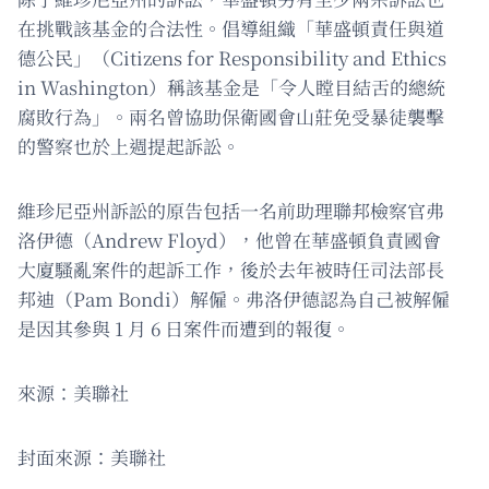
在挑戰該基金的合法性。倡導組織「華盛頓責任與道
德公民」（Citizens for Responsibility and Ethics
in Washington）稱該基金是「令人瞠目結舌的總統
腐敗行為」。兩名曾協助保衛國會山莊免受暴徒襲擊
的警察也於上週提起訴訟。
維珍尼亞州訴訟的原告包括一名前助理聯邦檢察官弗
洛伊德（Andrew Floyd），他曾在華盛頓負責國會
大廈騷亂案件的起訴工作，後於去年被時任司法部長
邦迪（Pam Bondi）解僱。弗洛伊德認為自己被解僱
是因其參與 1 月 6 日案件而遭到的報復。
來源：美聯社
封面來源：美聯社