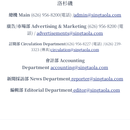
洛杉磯
總機
Main
(626) 956-8200(電話) /
admin@singtaola.com
廣告/市場部
Advertising & Marketing
(626) 956-8200 (電
話) /
advertisements@singtaola.com
訂閱部 Circulation Department
(626) 956-8227 (電話) /(626) 239-
3323 (傳真)
circulation@singtaola.com
會計部 Accounting
Department
accounting@singtaola.com
新聞採訪部 News Department
reporter@singtaola.com
編輯部 Editorial Department
editor@singtaola.com