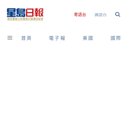
Skip
to
國語台
粵語台
content
首頁
電子報
美國
國際