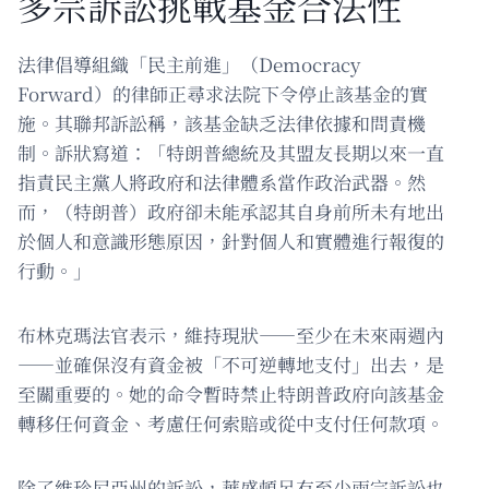
多宗訴訟挑戰基金合法性
法律倡導組織「民主前進」（Democracy
Forward）的律師正尋求法院下令停止該基金的實
施。其聯邦訴訟稱，該基金缺乏法律依據和問責機
制。訴狀寫道：「特朗普總統及其盟友長期以來一直
指責民主黨人將政府和法律體系當作政治武器。然
而，（特朗普）政府卻未能承認其自身前所未有地出
於個人和意識形態原因，針對個人和實體進行報復的
行動。」
布林克瑪法官表示，維持現狀——至少在未來兩週內
——並確保沒有資金被「不可逆轉地支付」出去，是
至關重要的。她的命令暫時禁止特朗普政府向該基金
轉移任何資金、考慮任何索賠或從中支付任何款項。
除了維珍尼亞州的訴訟，華盛頓另有至少兩宗訴訟也